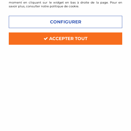
moment en cliquant sur le widget en bas à droite de la page. Pour en
savoir plus, consulter notre politique de cookie.
CONFIGURER
ACCEPTER TOUT
Le programme de fidélité de DTM PARTS vous
permet de cumuler des points de fidélité à chaque
achat sur notre boutique en ligne.
Chaque tranche de 50 euro dépensé sur le site vous
rapporte 20 points.
Des 100 points cumulés, vous pouvez échanger vos
points contre un chèque cadeau.
Vous pouvez consulter le solde de vos points de
fidélité en vous connectant à votre espace client.