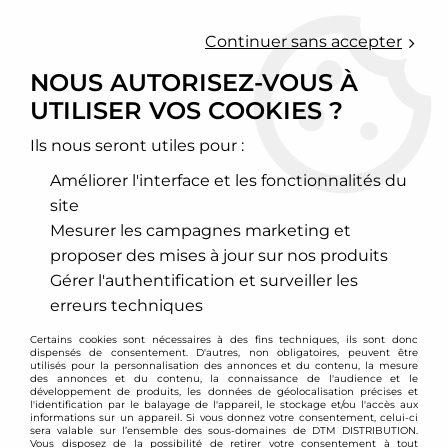
0
Continuer sans accepter
NOUS AUTORISEZ-VOUS À
UTILISER VOS COOKIES ?
Accueil
>
Voir l'ensemble des blogs
>
Embrayage renforcé : explications
Ils nous seront utiles pour :
BLOG - EMBRAYAGE
Améliorer l'interface et les fonctionnalités du
RENFORCÉ :
site
Mesurer les campagnes marketing et
EXPLICATIONS
proposer des mises à jour sur nos produits
Gérer l'authentification et surveiller les
erreurs techniques
Qu'est ce qu'un embrayage renforcé ?
Certains cookies sont nécessaires à des fins techniques, ils sont donc
dispensés de consentement. D'autres, non obligatoires, peuvent être
Par définition, l'embrayage renforcé est un
utilisés pour la personnalisation des annonces et du contenu, la mesure
des annonces et du contenu, la connaissance de l'audience et le
embrayage plus performant que l'embrayage
développement de produits, les données de géolocalisation précises et
l'identification par le balayage de l'appareil, le stockage et/ou l'accès aux
d'origine.
informations sur un appareil. Si vous donnez votre consentement, celui-ci
L'embrayage renforcé est utilisé généralement en
sera valable sur l’ensemble des sous-domaines de DTM DISTRIBUTION.
Vous disposez de la possibilité de retirer votre consentement à tout