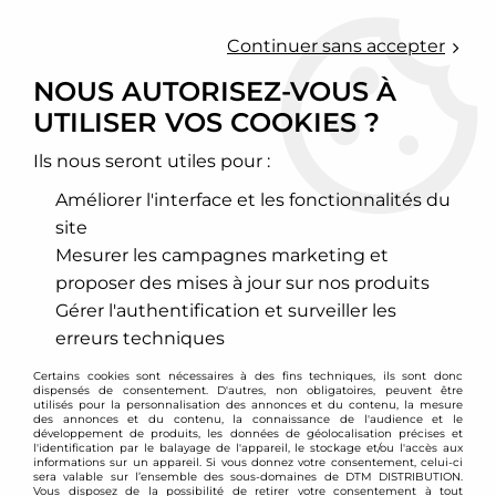
0
Continuer sans accepter
NOUS AUTORISEZ-VOUS À
UTILISER VOS COOKIES ?
Accueil
>
Moteur et turbo
Ils nous seront utiles pour :
MOTEUR ET TURBO
Améliorer l'interface et les fonctionnalités du
site
DÉCOUVREZ NOS PIÈCES
Mesurer les campagnes marketing et
MOTEURS HAUTE
proposer des mises à jour sur nos produits
PERFORMANCE
Gérer l'authentification et surveiller les
Pour accroître les performances du moteur de votre
erreurs techniques
véhicule, pour réduire la consommation de
Certains cookies sont nécessaires à des fins techniques, ils sont donc
carburant, pour faciliter la conduite et, plus
dispensés de consentement. D'autres, non obligatoires, peuvent être
généralement, pour en personnaliser le
utilisés pour la personnalisation des annonces et du contenu, la mesure
des annonces et du contenu, la connaissance de l'audience et le
fonctionnement : DTM Parts vous propose des
développement de produits, les données de géolocalisation précises et
l'identification par le balayage de l'appareil, le stockage et/ou l'accès aux
pièces automobiles de qualité supérieure pour
informations sur un appareil. Si vous donnez votre consentement, celui-ci
sera valable sur l’ensemble des sous-domaines de DTM DISTRIBUTION.
réaliser votre préparation moteur. Tous nos
Vous disposez de la possibilité de retirer votre consentement à tout