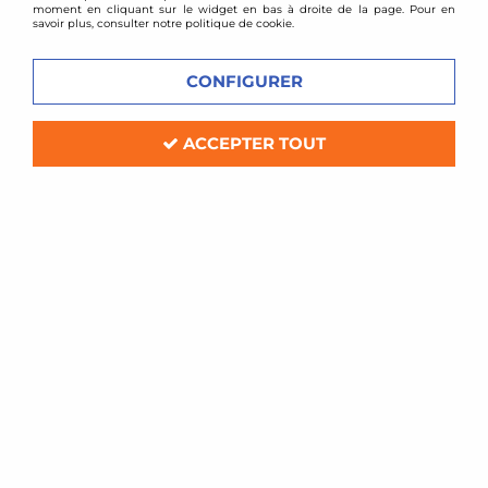
moment en cliquant sur le widget en bas à droite de la page. Pour en
VOIR TOUS LES
VOIR TOUS LES
savoir plus, consulter notre politique de cookie.
PRODUITS
PRODUITS
CONFIGURER
ENTRAXE 4X114,3
ENTRAXE 4X98
ACCEPTER TOUT
VOIR TOUS LES
VOIR TOUS LES
PRODUITS
PRODUITS
ENTRAXE 5X100
ENTRAXE 5X112