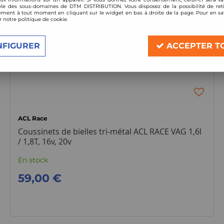
le des sous-domaines de DTM DISTRIBUTION. Vous disposez de la possibilité de reti
ment à tout moment en cliquant sur le widget en bas à droite de la page. Pour en sav
r notre politique de cookie.
NFIGURER
ACCEPTER T
ACL Race
Coussinets de bielles tri-métal ACL RACE VAG 1,6l
/ 1,8T, 16v, 20v
En stock
59,00 €