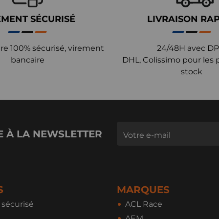
EMENT SÉCURISÉ
LIVRAISON RA
re 100% sécurisé, virement
24/48H avec DP
bancaire
DHL, Colissimo pour les 
stock
E À LA NEWSLETTER
S
MARQUES
sécurisé
ACL Race
AEM