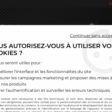
Continuer sans acce
S AUTORISEZ-VOUS À UTILISER VO
HÂSSIS
FREINAGE
HABITACLE
JANTES ALU
KIES ?
us seront utiles pour :
liorer l'interface et les fonctionnalités du site
DUITS DE LA MARQUE ACL 
surer les campagnes marketing et proposer des mises à
 nos produits
12 articles sur
81
er l'authentification et surveiller les erreurs techniques
 cookies sont nécessaires à des fins techniques, ils sont donc dispensés de cons
, non obligatoires, peuvent être utilisés pour la personnalisation des annonces et du co
es annonces et du contenu, la connaissance de l'audience et le développement de prod
de géolocalisation précises et l'identification par le balayage de l'appareil, le stock
aux informations sur un appareil. Si vous donnez votre consentement, celui-ci sera va