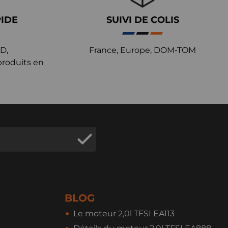
PIDE
SUIVI DE COLIS
D,
France, Europe, DOM-TOM
produits en
BLOG
Le moteur 2,0l TFSI EA113