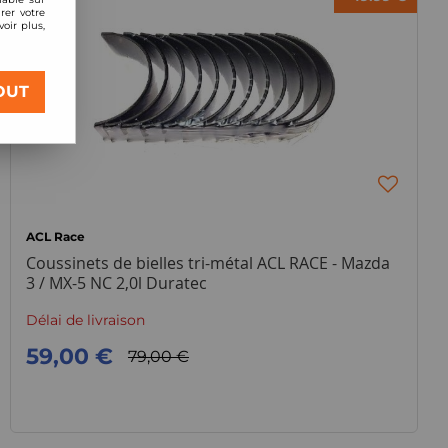
rer votre
oir plus,
OUT
ACL Race
Coussinets de bielles tri-métal ACL RACE - Mazda
3 / MX-5 NC 2,0l Duratec
Délai de livraison
59,00 €
79,00 €