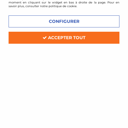
moment en cliquant sur le widget en bas à droite de la page. Pour en
savoir plus, consulter notre politique de cookie.
CONFIGURER
VOIR TOUS LES
VOIR TOUS LES
PRODUITS
PRODUITS
ACCEPTER TOUT
BMW
FIAT
VOIR TOUS LES
VOIR TOUS LES
PRODUITS
PRODUITS