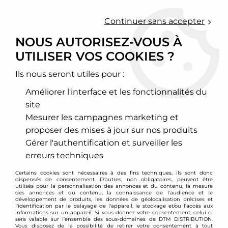
0
Continuer sans accepter
NOUS AUTORISEZ-VOUS À
UTILISER VOS COOKIES ?
Accueil
>
Echappement sport
>
Collecteurs pour turbo
Ils nous seront utiles pour :
COLLECTEURS POUR
Améliorer l'interface et les fonctionnalités du
TURBO
site
Mesurer les campagnes marketing et
proposer des mises à jour sur nos produits
Gérer l'authentification et surveiller les
erreurs techniques
ALFA ROMEO
AUDI
Certains cookies sont nécessaires à des fins techniques, ils sont donc
dispensés de consentement. D'autres, non obligatoires, peuvent être
utilisés pour la personnalisation des annonces et du contenu, la mesure
des annonces et du contenu, la connaissance de l'audience et le
développement de produits, les données de géolocalisation précises et
l'identification par le balayage de l'appareil, le stockage et/ou l'accès aux
informations sur un appareil. Si vous donnez votre consentement, celui-ci
sera valable sur l’ensemble des sous-domaines de DTM DISTRIBUTION.
Vous disposez de la possibilité de retirer votre consentement à tout