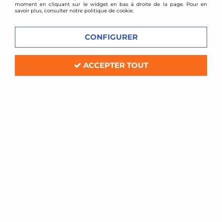
CONNEXION
moment en cliquant sur le widget en bas à droite de la page. Pour en
savoir plus, consulter notre politique de cookie.
Mot de passe oublié
CONFIGURER
Créer un compte ?
ACCEPTER TOUT
SERVICE CLIENT
PAIEMENT SÉCURISÉ
Contact par email, une
Carte bancaire 100%
équipe de passionnés à
sécurisé, virement
votre écoute du lundi au
bancaire