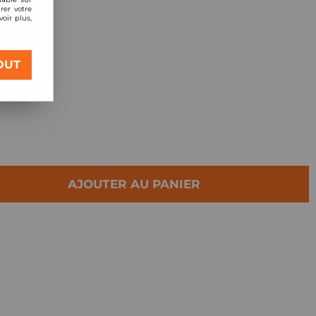
rer votre
oir plus,
OUT
clus
AJOUTER AU PANIER