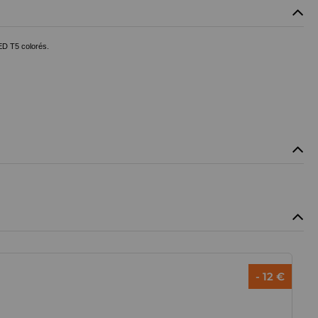
ED T5 colorés.
- 12 €