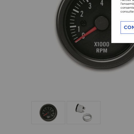
l’ensemb
consente
consulte
CO