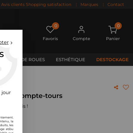
Avis clients Shopping satisfaction
|
Marques
|
Contact
0
0
Favoris
Compte
Panier
pter
S
CALES DE ROUES
ESTHÉTIQUE
DESTOCKAGE
 jour
mer Compte-tours
 votre avis !
entement.
ntenu, la
uits, les
age et/ou
lable sur