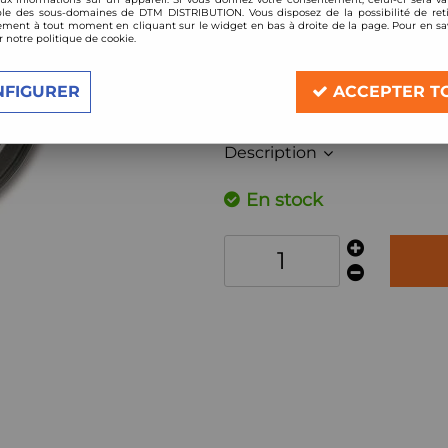
Réf. :
JO21121V
le des sous-domaines de DTM DISTRIBUTION. Vous disposez de la possibilité de reti
ment à tout moment en cliquant sur le widget en bas à droite de la page. Pour en sav
r notre politique de cookie.
rallye-noir
NFIGURER
ACCEPTER T
bague de fixation et kit de montage in
Ø 52mm
Description
En stock