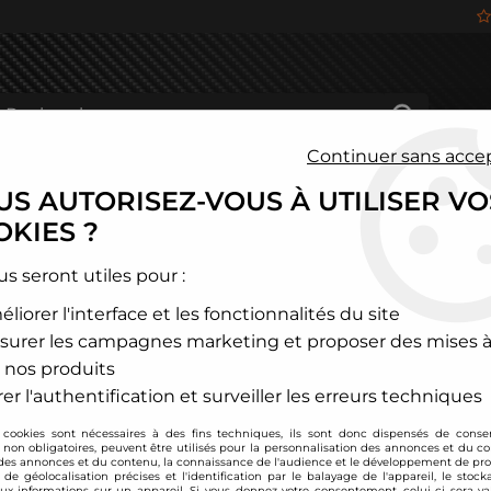
Continuer sans acce
S AUTORISEZ-VOUS À UTILISER VO
HÂSSIS
FREINAGE
HABITACLE
JANTES ALU
KIES ?
>
Manomètre youngtimer Compte-tours
us seront utiles pour :
liorer l'interface et les fonctionnalités du site
JOM
surer les campagnes marketing et proposer des mises à
Manomètre youngti
 nos produits
Soyez le premier à donner
er l'authentification et surveiller les erreurs techniques
 cookies sont nécessaires à des fins techniques, ils sont donc dispensés de cons
49
,
16
€
TTC
, non obligatoires, peuvent être utilisés pour la personnalisation des annonces et du co
es annonces et du contenu, la connaissance de l'audience et le développement de prod
de géolocalisation précises et l'identification par le balayage de l'appareil, le stock
aux informations sur un appareil. Si vous donnez votre consentement, celui-ci sera va