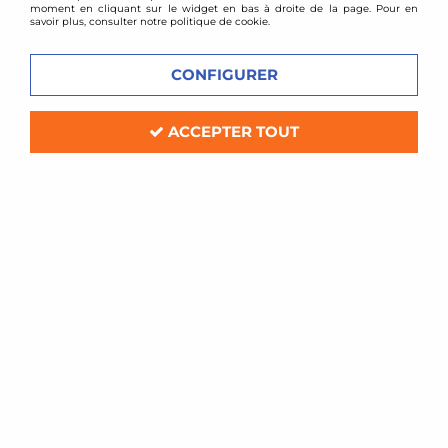
moment en cliquant sur le widget en bas à droite de la page. Pour en
savoir plus, consulter notre politique de cookie.
VOIR TOUS LES
PRODUITS
CONFIGURER
ACCEPTER TOUT
SERVICE CLIENT
PAIEMENT SÉCURISÉ
Contact par email, une
Carte bancaire 100%
équipe de passionnés à
sécurisé, virement