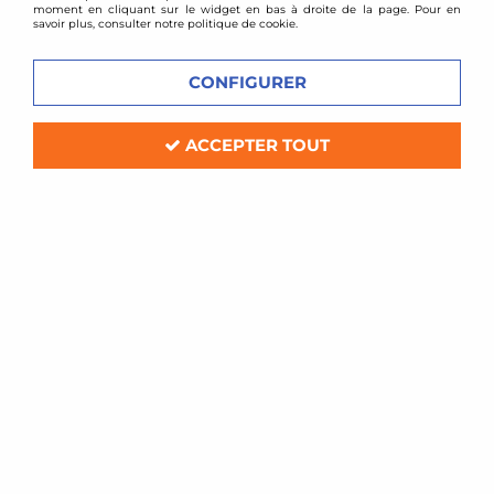
moment en cliquant sur le widget en bas à droite de la page. Pour en
Contact par email, une
Carte bancaire 100%
savoir plus, consulter notre politique de cookie.
équipe de passionnés à
sécurisé, virement
votre écoute du lundi au
bancaire
CONFIGURER
vendredi
ACCEPTER TOUT
LIVRAISON RAPIDE
SUIVI DE COLIS
24/48H avec DPD,
France, Europe, DOM-TOM
DHL, Colissimo pour les
produits en stock