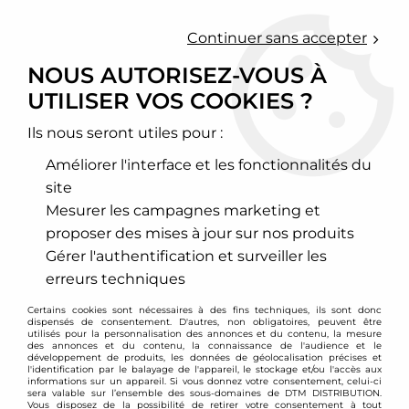
0
Continuer sans accepter
NOUS AUTORISEZ-VOUS À
UTILISER VOS COOKIES ?
Accueil
>
Moteur et turbo
>
Turbo et accessoires
Ils nous seront utiles pour :
TURBO ET ACCESSOIRES
Améliorer l'interface et les fonctionnalités du
site
TURBO ET ACCESSOIRES
Mesurer les campagnes marketing et
La puissance de la voiture réside dans le moteur qui
proposer des mises à jour sur nos produits
par conséquent à besoin de bien respirer. En bon
Gérer l'authentification et surveiller les
compresseur, le Turbo annexé au moteur joue ce
erreurs techniques
rôle important. Vous n’en trouverez de meilleure
Certains cookies sont nécessaires à des fins techniques, ils sont donc
qualité et surtout adaptable à la marque du moteur
dispensés de consentement. D'autres, non obligatoires, peuvent être
de votre voiture qu’avec DTM PARTS. La satisfaction
utilisés pour la personnalisation des annonces et du contenu, la mesure
des annonces et du contenu, la connaissance de l'audience et le
y est avec d’autres accessoires.
développement de produits, les données de géolocalisation précises et
l'identification par le balayage de l'appareil, le stockage et/ou l'accès aux
informations sur un appareil. Si vous donnez votre consentement, celui-ci
sera valable sur l’ensemble des sous-domaines de DTM DISTRIBUTION.
Vous disposez de la possibilité de retirer votre consentement à tout