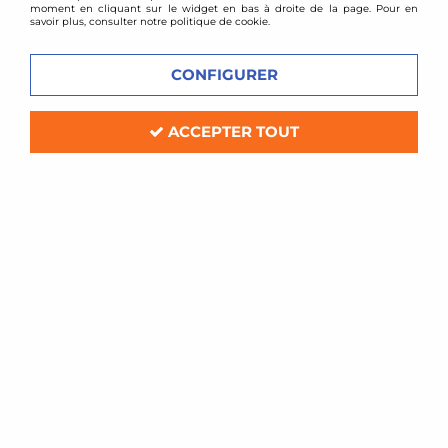
CHAUSSETTE DE
CIRCUIT D'HUILE
moment en cliquant sur le widget en bas à droite de la page. Pour en
TURBO
savoir plus, consulter notre politique de cookie.
CONFIGURER
ACCEPTER TOUT
VOIR TOUS LES
VOIR TOUS LES
PRODUITS
PRODUITS
DUMP VALVE
GRILLE
D'ADMISSION
TURBOGUARD