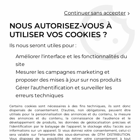
0
Continuer sans accepter
NOUS AUTORISEZ-VOUS À
UTILISER VOS COOKIES ?
Accueil
>
Chassis - Suspension
>
Amortisseurs Combinés filetés
>
Alfa Romeo
>
GT-GTV-Spider
>
Combinés filetés BC Racing -
Alfa Romeo GT
Ils nous seront utiles pour :
Améliorer l'interface et les fonctionnalités du
site
Mesurer les campagnes marketing et
proposer des mises à jour sur nos produits
Gérer l'authentification et surveiller les
erreurs techniques
Certains cookies sont nécessaires à des fins techniques, ils sont donc
dispensés de consentement. D'autres, non obligatoires, peuvent être
utilisés pour la personnalisation des annonces et du contenu, la mesure
des annonces et du contenu, la connaissance de l'audience et le
développement de produits, les données de géolocalisation précises et
l'identification par le balayage de l'appareil, le stockage et/ou l'accès aux
informations sur un appareil. Si vous donnez votre consentement, celui-ci
sera valable sur l’ensemble des sous-domaines de DTM DISTRIBUTION.
Vous disposez de la possibilité de retirer votre consentement à tout