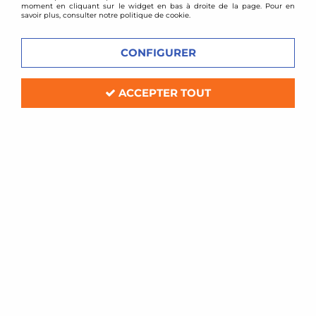
moment en cliquant sur le widget en bas à droite de la page. Pour en
savoir plus, consulter notre politique de cookie.
CONFIGURER
ACCEPTER TOUT
BC Racing
Combinés filetés BC Racing - Alfa
Romeo GT
Soyez le premier à donner votre avis !
1258
,
00
€
TTC
Réf. :
ZR-07-BR-RS
kit amortisseurs combinés filetés BC Racing
Compatible: