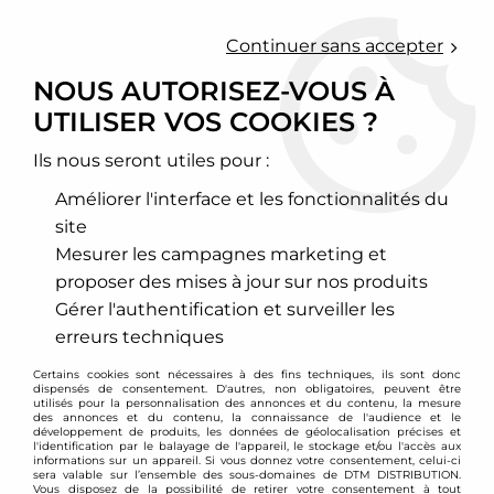
0
Continuer sans accepter
NOUS AUTORISEZ-VOUS À
UTILISER VOS COOKIES ?
Accueil
>
Chassis - Suspension
>
Amortisseurs Combinés filetés
>
BMW
>
X5
>
Combinés filetés BC Racing - BMW X5 E53
Ils nous seront utiles pour :
PROMO
-
192
€
Améliorer l'interface et les fonctionnalités du
site
Mesurer les campagnes marketing et
proposer des mises à jour sur nos produits
Gérer l'authentification et surveiller les
erreurs techniques
Certains cookies sont nécessaires à des fins techniques, ils sont donc
dispensés de consentement. D'autres, non obligatoires, peuvent être
utilisés pour la personnalisation des annonces et du contenu, la mesure
des annonces et du contenu, la connaissance de l'audience et le
développement de produits, les données de géolocalisation précises et
l'identification par le balayage de l'appareil, le stockage et/ou l'accès aux
informations sur un appareil. Si vous donnez votre consentement, celui-ci
sera valable sur l’ensemble des sous-domaines de DTM DISTRIBUTION.
Vous disposez de la possibilité de retirer votre consentement à tout