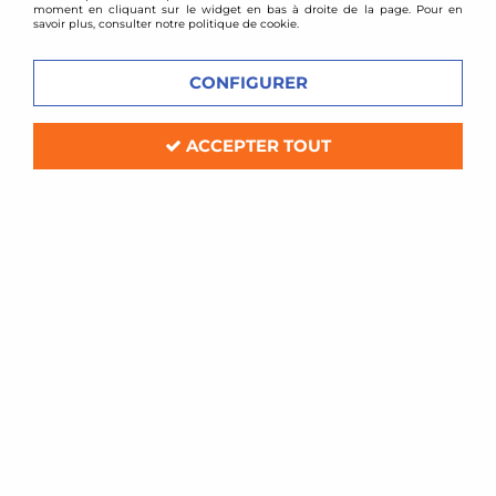
moment en cliquant sur le widget en bas à droite de la page. Pour en
savoir plus, consulter notre politique de cookie.
CONFIGURER
ACCEPTER TOUT
BC Racing
Combinés filetés BC Racing - BMW
X5 E53
Soyez le premier à donner votre avis !
1258
,
00
€
TTC
au lieu de
1450,00
€
Réf. :
I-76-BR-RA
kit amortisseurs combinés filetés BC Racing