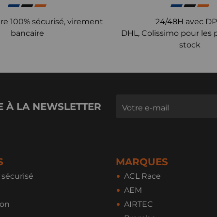
re 100% sécurisé, virement
24/48H avec DP
bancaire
DHL, Colissimo pour les 
stock
E À LA NEWSLETTER
S
MARQUES
sécurisé
ACL Race
AEM
ion
AIRTEC