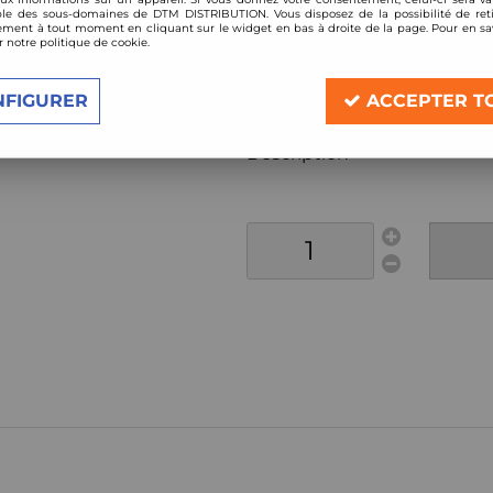
Réf. :
BCV1VMNI100NX
le des sous-domaines de DTM DISTRIBUTION. Vous disposez de la possibilité de reti
ment à tout moment en cliquant sur le widget en bas à droite de la page. Pour en sav
kit amortisseurs combinés filetés BC
r notre politique de cookie.
Compatible:
Nissan 100NX
NFIGURER
ACCEPTER T
année 1990-1994
Description