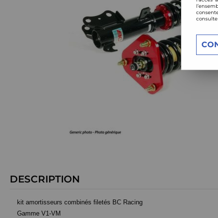
l’ensemb
consente
consulte
CO
DESCRIPTION
kit amortisseurs combinés filetés BC Racing
Gamme V1-VM