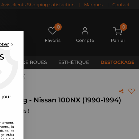
Avis clients Shopping satisfaction
|
Marques
|
Contact
0
0
Favoris
Compte
Panier
pter
S
CALES DE ROUES
ESTHÉTIQUE
DESTOCKAGE
 (1990-1994)
 jour
 Racing - Nissan 100NX (1990-1994)
 votre avis !
entement.
ntenu, la
uits, les
age et/ou
lable sur