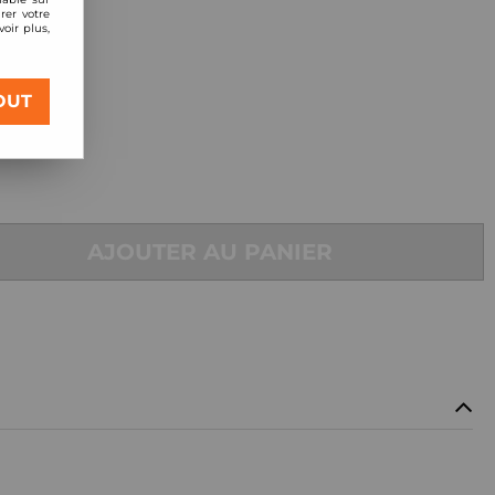
rer votre
oir plus,
 Racing
OUT
AJOUTER AU PANIER