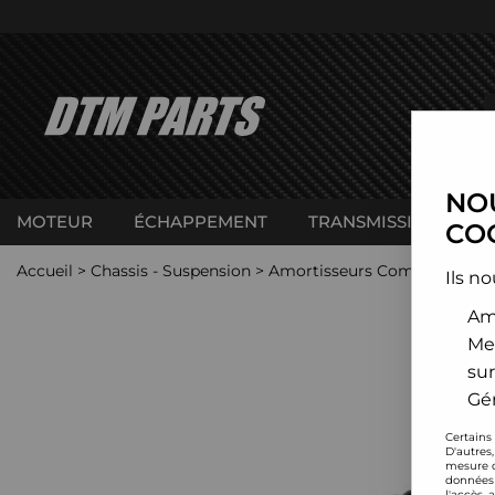
NOU
MOTEUR
ÉCHAPPEMENT
TRANSMISSION
C
COO
Accueil
>
Chassis - Suspension
>
Amortisseurs Combinés filet
Ils no
Amé
Me
sur
Gér
Certains
D'autres
mesure d
données 
l'accès 