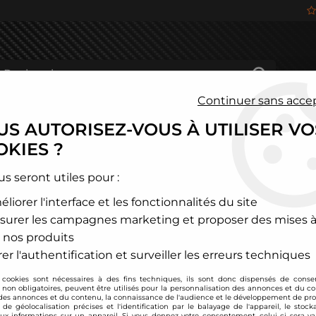
Continuer sans acce
S AUTORISEZ-VOUS À UTILISER VO
HÂSSIS
FREINAGE
HABITACLE
JANTES ALU
KIES ?
és
>
Nissan
>
100NX
>
Combinés filetés BC Racing - Nissan 100NX
us seront utiles pour :
liorer l'interface et les fonctionnalités du site
BC Racing
surer les campagnes marketing et proposer des mises à
Combinés filetés BC
 nos produits
Soyez le premier à donner
er l'authentification et surveiller les erreurs techniques
 cookies sont nécessaires à des fins techniques, ils sont donc dispensés de cons
1054
,
00
€
TTC
, non obligatoires, peuvent être utilisés pour la personnalisation des annonces et du co
es annonces et du contenu, la connaissance de l'audience et le développement de prod
de géolocalisation précises et l'identification par le balayage de l'appareil, le stock
aux informations sur un appareil. Si vous donnez votre consentement, celui-ci sera va