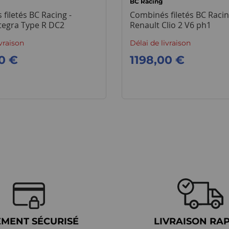
BC Racing
filetés BC Racing -
Combinés filetés BC Racin
tegra Type R DC2
Renault Clio 2 V6 ph1
ivraison
Délai de livraison
0 €
1198,00 €
EMENT SÉCURISÉ
LIVRAISON RA