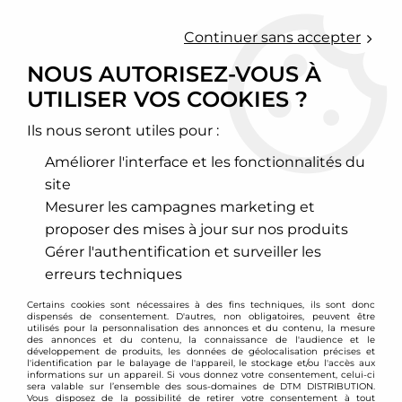
0
Continuer sans accepter
NOUS AUTORISEZ-VOUS À
UTILISER VOS COOKIES ?
Accueil
>
Chassis - Suspension
>
Amortisseurs Combinés filetés
>
BMW
>
Série 3
>
E30
>
Combinés filetés BMW Série 3 E30
(jambe de force 51mm)
Ils nous seront utiles pour :
Améliorer l'interface et les fonctionnalités du
PROMO
-
60,20
€
site
Mesurer les campagnes marketing et
proposer des mises à jour sur nos produits
Gérer l'authentification et surveiller les
erreurs techniques
Certains cookies sont nécessaires à des fins techniques, ils sont donc
dispensés de consentement. D'autres, non obligatoires, peuvent être
utilisés pour la personnalisation des annonces et du contenu, la mesure
des annonces et du contenu, la connaissance de l'audience et le
développement de produits, les données de géolocalisation précises et
l'identification par le balayage de l'appareil, le stockage et/ou l'accès aux
informations sur un appareil. Si vous donnez votre consentement, celui-ci
sera valable sur l’ensemble des sous-domaines de DTM DISTRIBUTION.
Vous disposez de la possibilité de retirer votre consentement à tout