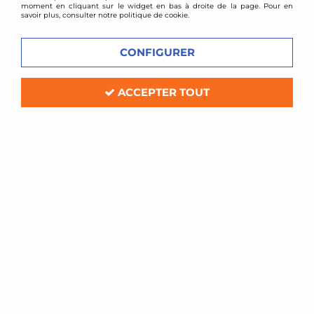
moment en cliquant sur le widget en bas à droite de la page. Pour en
savoir plus, consulter notre politique de cookie.
CONFIGURER
ACCEPTER TOUT
TA TECHNIX
Combinés filetés BMW Série 3 E30
(jambe de force 51mm)
Soyez le premier à donner votre avis !
289
,
97
€
TTC
au lieu de
350,17
€
Réf. :
*EVOGWBM09