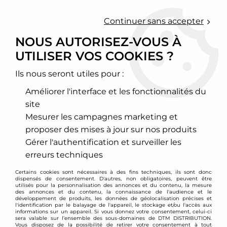
0
Continuer sans accepter
NOUS AUTORISEZ-VOUS À
UTILISER VOS COOKIES ?
Accueil
>
Chassis - Suspension
>
Amortisseurs Combinés filetés
>
BMW
>
Série 3
>
E36
>
Combinés filetés BMW E36 Compact + Z3
Ils nous seront utiles pour :
PROMO
-
89,13
€
Améliorer l'interface et les fonctionnalités du
site
Mesurer les campagnes marketing et
proposer des mises à jour sur nos produits
Gérer l'authentification et surveiller les
erreurs techniques
Certains cookies sont nécessaires à des fins techniques, ils sont donc
dispensés de consentement. D'autres, non obligatoires, peuvent être
utilisés pour la personnalisation des annonces et du contenu, la mesure
des annonces et du contenu, la connaissance de l'audience et le
développement de produits, les données de géolocalisation précises et
l'identification par le balayage de l'appareil, le stockage et/ou l'accès aux
informations sur un appareil. Si vous donnez votre consentement, celui-ci
sera valable sur l’ensemble des sous-domaines de DTM DISTRIBUTION.
Vous disposez de la possibilité de retirer votre consentement à tout