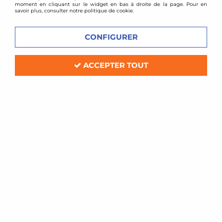
moment en cliquant sur le widget en bas à droite de la page. Pour en
savoir plus, consulter notre politique de cookie.
CONFIGURER
ACCEPTER TOUT
TA TECHNIX
Combinés filetés BMW E36 Compact
+ Z3
Soyez le premier à donner votre avis !
259
,
87
€
TTC
au lieu de
349,00
€
Réf. :
*EVOGWBM02/1
Combinés filetés