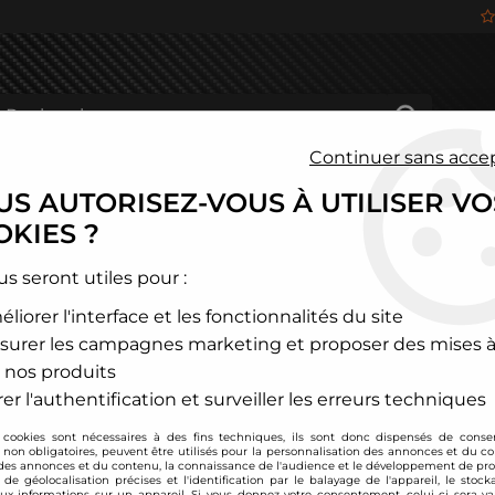
Continuer sans acce
S AUTORISEZ-VOUS À UTILISER VO
HÂSSIS
FREINAGE
HABITACLE
JANTES ALU
KIES ?
és
>
Alfa Romeo
>
155
>
Combinés filetés D2 Racing - Alfa Romeo
us seront utiles pour :
liorer l'interface et les fonctionnalités du site
D2 Racing
surer les campagnes marketing et proposer des mises à
Combinés filetés D2
 nos produits
motrices)
er l'authentification et surveiller les erreurs techniques
Soyez le premier à donner
 cookies sont nécessaires à des fins techniques, ils sont donc dispensés de cons
, non obligatoires, peuvent être utilisés pour la personnalisation des annonces et du co
1049
,
00
€
TTC
es annonces et du contenu, la connaissance de l'audience et le développement de prod
au l
de géolocalisation précises et l'identification par le balayage de l'appareil, le stock
aux informations sur un appareil. Si vous donnez votre consentement, celui-ci sera va