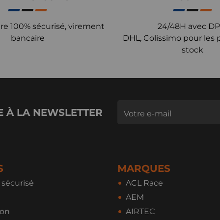
re 100% sécurisé, virement
24/48H avec DP
bancaire
DHL, Colissimo pour les 
stock
E À LA NEWSLETTER
S
MARQUES
sécurisé
ACL Race
AEM
ion
AIRTEC