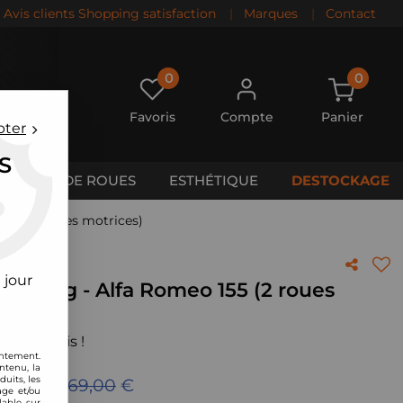
Avis clients Shopping satisfaction
|
Marques
|
Contact
0
0
Favoris
Compte
Panier
pter
S
CALES DE ROUES
ESTHÉTIQUE
DESTOCKAGE
 155 (2 roues motrices)
 jour
 Racing - Alfa Romeo 155 (2 roues
 votre avis !
entement.
ntenu, la
uits, les
ieu de
1569,00
€
age et/ou
lable sur