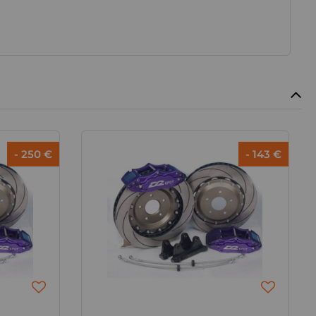
- 250 €
- 143 €