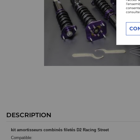
l’ensemb
consente
consulte
CO
DESCRIPTION
kit amortisseurs combinés filetés D2 Racing Street
Compatible: