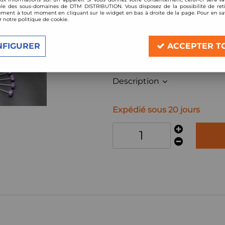
le des sous-domaines de DTM DISTRIBUTION. Vous disposez de la possibilité de reti
Réf. :
D-AL-06
ment à tout moment en cliquant sur le widget en bas à droite de la page. Pour en sav
r notre politique de cookie.
kit amortisseurs combinés filetés D2 
Compatible:
NFIGURER
ACCEPTER T
Alfa Romeo 155 (4 cylindres, 2 roues 
année 1992-1997
Description
Expédié sous 20 jours