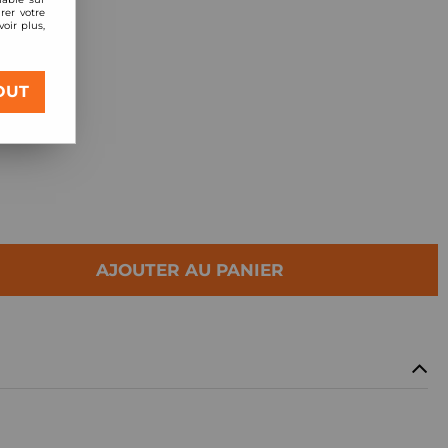
rer votre
oir plus,
Racing Street
OUT
motrices)
AJOUTER AU PANIER