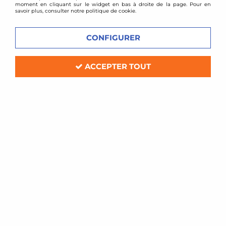
moment en cliquant sur le widget en bas à droite de la page. Pour en
savoir plus, consulter notre politique de cookie.
CONFIGURER
ACCEPTER TOUT
D2 Racing
Combinés filetés D2 Racing - BMW
1602 / 1802 / 2002
Soyez le premier à donner votre avis !
1239
,
00
€
TTC
au lieu de
2022,00
€
Réf. :
D-BM-79