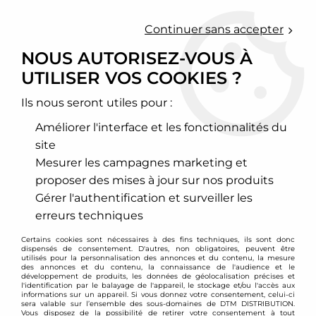
0
Continuer sans accepter
NOUS AUTORISEZ-VOUS À
UTILISER VOS COOKIES ?
Accueil
>
Chassis - Suspension
>
Amortisseurs Combinés filetés
>
BMW
>
1602 / 1802 / 2002
>
Combinés filetés D2 Racing - BMW
1602 / 1802 / 2002
Ils nous seront utiles pour :
Améliorer l'interface et les fonctionnalités du
PROMO
-
783
€
site
Mesurer les campagnes marketing et
proposer des mises à jour sur nos produits
Gérer l'authentification et surveiller les
erreurs techniques
Certains cookies sont nécessaires à des fins techniques, ils sont donc
dispensés de consentement. D'autres, non obligatoires, peuvent être
utilisés pour la personnalisation des annonces et du contenu, la mesure
des annonces et du contenu, la connaissance de l'audience et le
développement de produits, les données de géolocalisation précises et
l'identification par le balayage de l'appareil, le stockage et/ou l'accès aux
informations sur un appareil. Si vous donnez votre consentement, celui-ci
sera valable sur l’ensemble des sous-domaines de DTM DISTRIBUTION.
Vous disposez de la possibilité de retirer votre consentement à tout