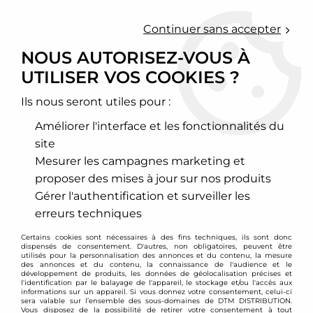
0
Continuer sans accepter
NOUS AUTORISEZ-VOUS À
UTILISER VOS COOKIES ?
Accueil
>
Chassis - Suspension
>
Amortisseurs Combinés filetés
>
BMW
>
Série 5
>
E28
>
Combinés filetés D2 Racing - BMW Série
5 E28
Ils nous seront utiles pour :
Améliorer l'interface et les fonctionnalités du
PROMO
-
249
€
site
Mesurer les campagnes marketing et
proposer des mises à jour sur nos produits
Gérer l'authentification et surveiller les
erreurs techniques
Certains cookies sont nécessaires à des fins techniques, ils sont donc
dispensés de consentement. D'autres, non obligatoires, peuvent être
utilisés pour la personnalisation des annonces et du contenu, la mesure
des annonces et du contenu, la connaissance de l'audience et le
développement de produits, les données de géolocalisation précises et
l'identification par le balayage de l'appareil, le stockage et/ou l'accès aux
informations sur un appareil. Si vous donnez votre consentement, celui-ci
sera valable sur l’ensemble des sous-domaines de DTM DISTRIBUTION.
Vous disposez de la possibilité de retirer votre consentement à tout