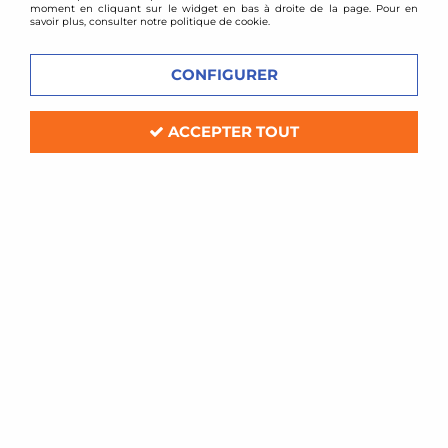
moment en cliquant sur le widget en bas à droite de la page. Pour en
savoir plus, consulter notre politique de cookie.
CONFIGURER
ACCEPTER TOUT
D2 Racing
Combinés filetés D2 Racing - BMW
Série 5 E28
Soyez le premier à donner votre avis !
1048
,
00
€
TTC
au lieu de
1297,00
€
Réf. :
D2STRD-BM-39