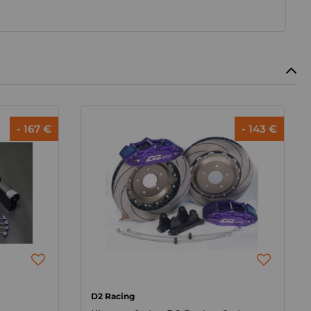
- 167 €
- 143 €
D2 Racing