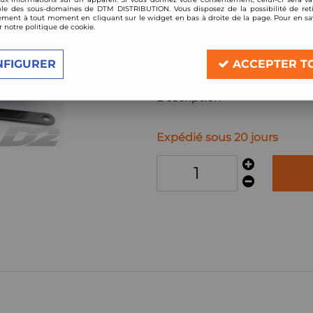
Réf. :
D2STRCITSAX
le des sous-domaines de DTM DISTRIBUTION. Vous disposez de la possibilité de reti
ment à tout moment en cliquant sur le widget en bas à droite de la page. Pour en sav
kit amortisseurs combinés filetés D2 
r notre politique de cookie.
Compatible:
Citroen Saxo tous modèles y compri
NFIGURER
ACCEPTER T
année 1996-2003
Description
Expédié sous 20 jours