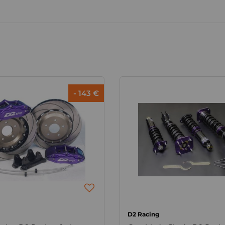
- 143 €
D2 Racing