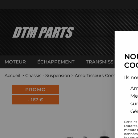
NOU
MOTEUR
ÉCHAPPEMENT
TRANSMISSION
C
COO
Accueil
>
Chassis - Suspension
>
Amortisseurs Combinés filet
Ils no
Amé
PROMO
Me
-
167
€
sur
Gér
Certains
D'autres
mesure d
données 
l'accès 