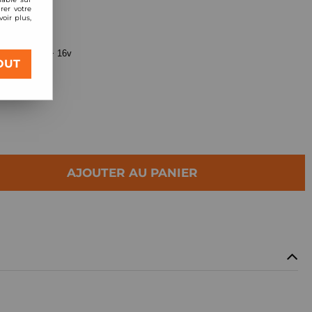
rer votre
oir plus,
Racing Street
s VTR + VTS + 16v
OUT
AJOUTER AU PANIER