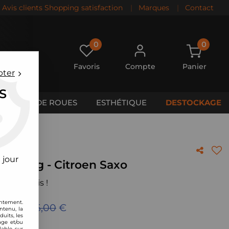
Avis clients Shopping satisfaction
|
Marques
|
Contact
0
0
Favoris
Compte
Panier
pter
S
CALES DE ROUES
ESTHÉTIQUE
DESTOCKAGE
 jour
 Racing - Citroen Saxo
 votre avis !
entement.
eu de
1116,00
€
ntenu, la
uits, les
age et/ou
lable sur