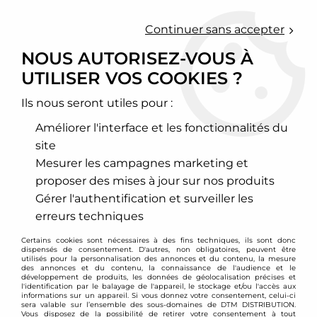
0
Continuer sans accepter
NOUS AUTORISEZ-VOUS À
UTILISER VOS COOKIES ?
Accueil
>
Chassis - Suspension
>
Amortisseurs Combinés filetés
>
Honda
>
CR-V
>
Combinés filetés D2 Racing - Honda CR-V
(2002-2006)
Ils nous seront utiles pour :
Améliorer l'interface et les fonctionnalités du
PROMO
-
348
€
site
Mesurer les campagnes marketing et
proposer des mises à jour sur nos produits
Gérer l'authentification et surveiller les
erreurs techniques
Certains cookies sont nécessaires à des fins techniques, ils sont donc
dispensés de consentement. D'autres, non obligatoires, peuvent être
utilisés pour la personnalisation des annonces et du contenu, la mesure
des annonces et du contenu, la connaissance de l'audience et le
développement de produits, les données de géolocalisation précises et
l'identification par le balayage de l'appareil, le stockage et/ou l'accès aux
informations sur un appareil. Si vous donnez votre consentement, celui-ci
sera valable sur l’ensemble des sous-domaines de DTM DISTRIBUTION.
Vous disposez de la possibilité de retirer votre consentement à tout