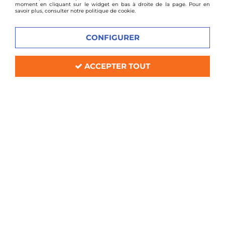
moment en cliquant sur le widget en bas à droite de la page. Pour en
savoir plus, consulter notre politique de cookie.
CONFIGURER
ACCEPTER TOUT
D2 Racing
Combinés filetés D2 Racing - Honda
CR-V (2002-2006)
Soyez le premier à donner votre avis !
949
,
00
€
TTC
au lieu de
1297,00
€
Réf. :
D2STRHOCRV2