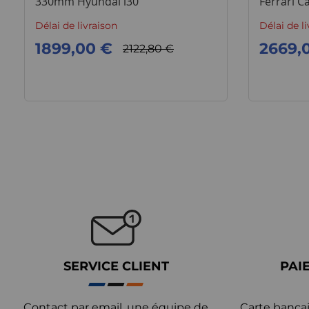
330mm Hyundai i30
Ferrari Ca
Délai de livraison
Délai de l
1899,00 €
2669,
2122,80 €
SERVICE CLIENT
PAI
Contact par email, une équipe de
Carte bancai