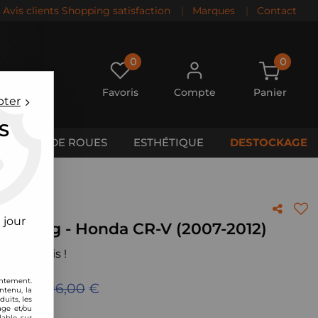
Avis clients Shopping satisfaction
|
Marques
|
Contact
0
0
Favoris
Compte
Panier
pter
S
CALES DE ROUES
ESTHÉTIQUE
DESTOCKAGE
007-2012)
 jour
 Racing - Honda CR-V (2007-2012)
 votre avis !
entement.
eu de
1206,00
€
ntenu, la
uits, les
age et/ou
lable sur