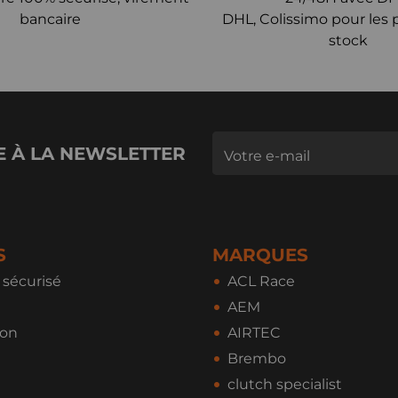
bancaire
DHL, Colissimo pour les 
stock
E À LA NEWSLETTER
S
MARQUES
sécurisé
ACL Race
AEM
ion
AIRTEC
Brembo
clutch specialist