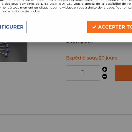
Réf. :
D2STRHOCRV3
le des sous-domaines de DTM DISTRIBUTION. Vous disposez de la possibilité de reti
ment à tout moment en cliquant sur le widget en bas à droite de la page. Pour en sav
kit amortisseurs combinés filetés D2 
r notre politique de cookie.
Compatible:
Honda CR-V (2007-2012)
NFIGURER
ACCEPTER T
Description
Expédié sous 20 jours