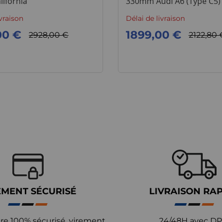
lifornia
330mm Audi A6 (Type C5)
ivraison
Délai de livraison
00 €
1899,00 €
2928,00 €
2122,80 
EMENT SÉCURISÉ
LIVRAISON RA
re 100% sécurisé, virement
24/48H avec DP