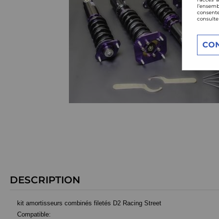
l’ensemb
consente
consulte
CO
DESCRIPTION
kit amortisseurs combinés filetés D2 Racing Street
Compatible: