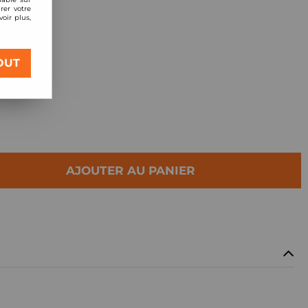
rer votre
oir plus,
Racing Street
OUT
AJOUTER AU PANIER