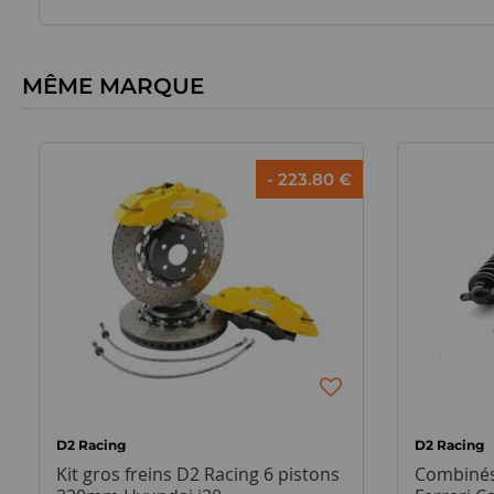
MÊME MARQUE
- 223.80 €
D2 Racing
D2 Racing
Kit gros freins D2 Racing 6 pistons
Combinés 