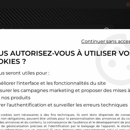
Continuer sans acce
S AUTORISEZ-VOUS À UTILISER VO
HÂSSIS
FREINAGE
HABITACLE
JANTES ALU
KIES ?
és
>
Honda
>
CR-V
>
Combinés filetés D2 Racing - Honda CR-V (2
us seront utiles pour :
liorer l'interface et les fonctionnalités du site
D2 Racing
surer les campagnes marketing et proposer des mises à
Combinés filetés D2
 nos produits
Soyez le premier à donner
er l'authentification et surveiller les erreurs techniques
 cookies sont nécessaires à des fins techniques, ils sont donc dispensés de cons
949
,
00
€
TTC
au li
, non obligatoires, peuvent être utilisés pour la personnalisation des annonces et du co
es annonces et du contenu, la connaissance de l'audience et le développement de prod
de géolocalisation précises et l'identification par le balayage de l'appareil, le stock
aux informations sur un appareil. Si vous donnez votre consentement, celui-ci sera va