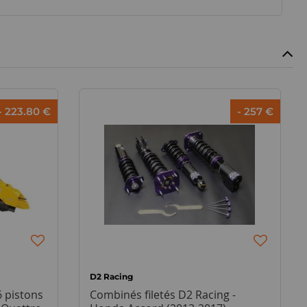
- 223.80 €
- 257 €
D2 Racing
6 pistons
Combinés filetés D2 Racing -