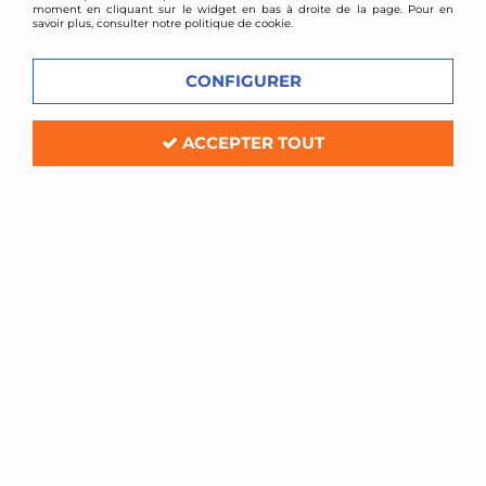
moment en cliquant sur le widget en bas à droite de la page. Pour en
savoir plus, consulter notre politique de cookie.
CONFIGURER
ACCEPTER TOUT
D2 Racing
Combinés filetés D2 Racing - Mazda
323 GTX type BG (4 roues motrices)
1989-1994
Soyez le premier à donner votre avis !
949
,
00
€
TTC
au lieu de
1116,00
€