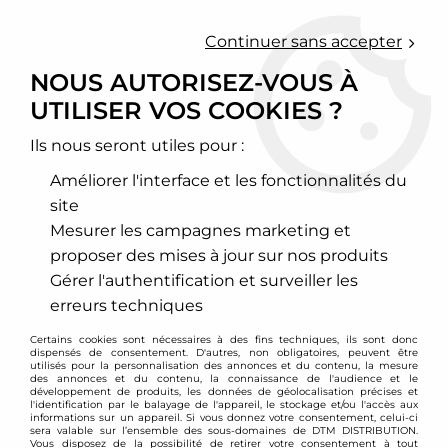
0
Continuer sans accepter
NOUS AUTORISEZ-VOUS À
UTILISER VOS COOKIES ?
Accueil
>
Chassis - Suspension
>
Amortisseurs Combinés filetés
>
Mazda
>
323/323F
>
Combinés filetés D2 Racing - Mazda 323
GTX type BG (4 roues motrices) 1989-1994
Ils nous seront utiles pour :
Améliorer l'interface et les fonctionnalités du
PROMO
-
167
€
site
Mesurer les campagnes marketing et
proposer des mises à jour sur nos produits
Gérer l'authentification et surveiller les
erreurs techniques
Certains cookies sont nécessaires à des fins techniques, ils sont donc
dispensés de consentement. D'autres, non obligatoires, peuvent être
utilisés pour la personnalisation des annonces et du contenu, la mesure
des annonces et du contenu, la connaissance de l'audience et le
développement de produits, les données de géolocalisation précises et
l'identification par le balayage de l'appareil, le stockage et/ou l'accès aux
informations sur un appareil. Si vous donnez votre consentement, celui-ci
sera valable sur l’ensemble des sous-domaines de DTM DISTRIBUTION.
Vous disposez de la possibilité de retirer votre consentement à tout