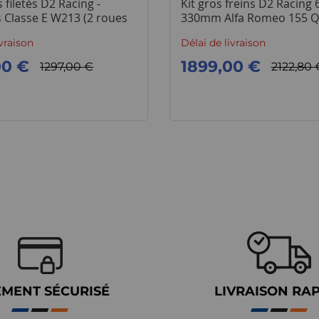
filetés D2 Racing -
Kit gros freins D2 Racing 
 Classe E W213 (2 roues
330mm Alfa Romeo 155 
)
ivraison
Délai de livraison
00 €
1899,00 €
1297,00 €
2122,80 
EMENT SÉCURISÉ
LIVRAISON RA