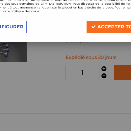
Réf. :
D-MT-17-32707873
le des sous-domaines de DTM DISTRIBUTION. Vous disposez de la possibilité de reti
ment à tout moment en cliquant sur le widget en bas à droite de la page. Pour en sav
kit amortisseurs combinés filetés D2 
r notre politique de cookie.
Compatible:
Mitsubishi Lancer Evolution 3
NFIGURER
ACCEPTER T
année 1995-1996
Description
Expédié sous 20 jours