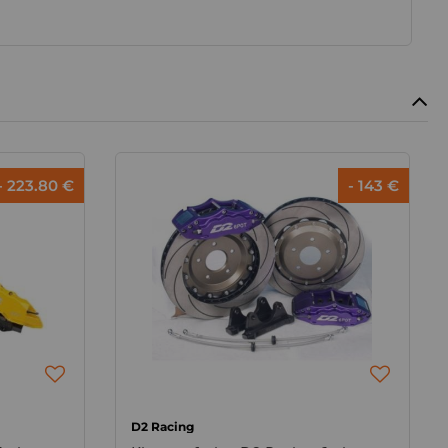
- 223.80 €
- 143 €
D2 Racing