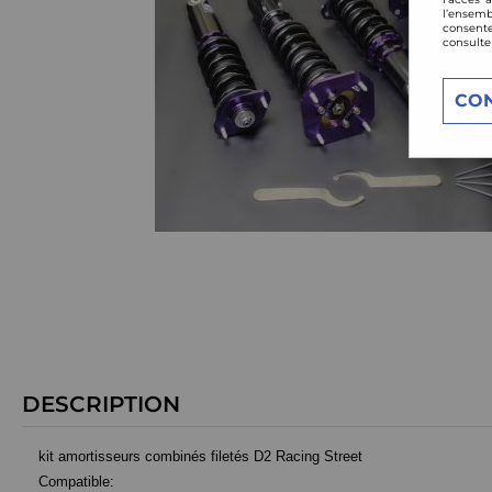
l’ensemb
consente
consulte
CO
DESCRIPTION
kit amortisseurs combinés filetés D2 Racing Street
Compatible: