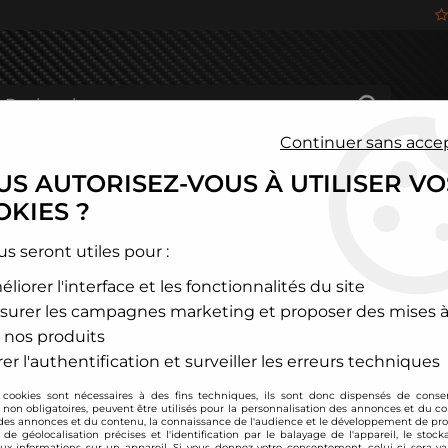
Continuer sans acce
S AUTORISEZ-VOUS À UTILISER VO
HÂSSIS
FREINAGE
HABITACLE
JANTES ALU
KIES ?
és
>
Mitsubishi
>
Lancer
>
Combinés filetés D2 Racing - Mitsubish
us seront utiles pour :
liorer l'interface et les fonctionnalités du site
D2 Racing
surer les campagnes marketing et proposer des mises à
Combinés filetés D2
 nos produits
Soyez le premier à donner
er l'authentification et surveiller les erreurs techniques
 cookies sont nécessaires à des fins techniques, ils sont donc dispensés de cons
949
,
00
€
TTC
au li
, non obligatoires, peuvent être utilisés pour la personnalisation des annonces et du co
es annonces et du contenu, la connaissance de l'audience et le développement de prod
de géolocalisation précises et l'identification par le balayage de l'appareil, le stock
aux informations sur un appareil. Si vous donnez votre consentement, celui-ci sera va