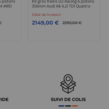
6 pistons
Kit gros freins D2 Racing 6 pistons
Q4 4WD
356mm Audi A8 4,2l TDI Quattro
Délai de livraison
2149,00 €
€
2292,00 €
PIDE
SUIVI DE COLIS