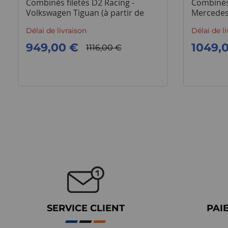
Combinés filetés D2 Racing -
Combinés 
Volkswagen Tiguan (à partir de
Mercedes
2016)
motrices
Délai de livraison
Délai de l
949,00 €
1049,
1116,00 €
SERVICE CLIENT
PAI