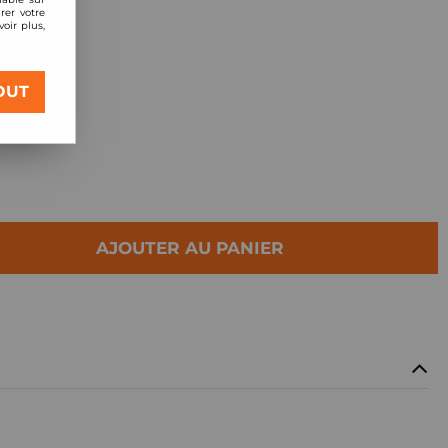
rer votre
oir plus,
Racing Street
OUT
AJOUTER AU PANIER