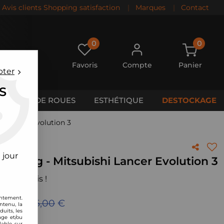
Avis clients Shopping satisfaction
|
Marques
|
Contact
0
0
Favoris
Compte
Panier
pter
S
CALES DE ROUES
ESTHÉTIQUE
DESTOCKAGE
i Lancer Evolution 3
 jour
 Racing - Mitsubishi Lancer Evolution 3
 votre avis !
entement.
eu de
1116,00
€
ntenu, la
uits, les
age et/ou
lable sur