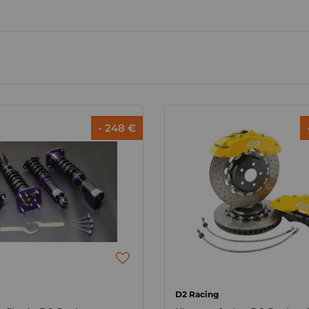
- 248 €
D2 Racing