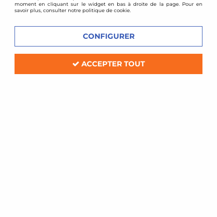
moment en cliquant sur le widget en bas à droite de la page. Pour en
savoir plus, consulter notre politique de cookie.
CONFIGURER
ACCEPTER TOUT
TA TECHNIX
Combinés filetés Peugeot 206
Soyez le premier à donner votre avis !
208
,
20
€
TTC
au lieu de
299,00
€
Réf. :
*EVOGWPE04
Kit amortisseurs combiné fileté