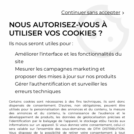
0
Continuer sans accepter
NOUS AUTORISEZ-VOUS À
UTILISER VOS COOKIES ?
Accueil
>
Chassis - Suspension
>
Amortisseurs Combinés filetés
>
Peugeot
>
206
>
Combinés filetés Peugeot 206
Ils nous seront utiles pour :
PROMO
-
90,80
€
Améliorer l'interface et les fonctionnalités du
site
Mesurer les campagnes marketing et
proposer des mises à jour sur nos produits
Gérer l'authentification et surveiller les
erreurs techniques
Certains cookies sont nécessaires à des fins techniques, ils sont donc
dispensés de consentement. D'autres, non obligatoires, peuvent être
utilisés pour la personnalisation des annonces et du contenu, la mesure
des annonces et du contenu, la connaissance de l'audience et le
développement de produits, les données de géolocalisation précises et
l'identification par le balayage de l'appareil, le stockage et/ou l'accès aux
informations sur un appareil. Si vous donnez votre consentement, celui-ci
sera valable sur l’ensemble des sous-domaines de DTM DISTRIBUTION.
Vous disposez de la possibilité de retirer votre consentement à tout