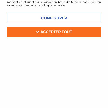
moment en cliquant sur le widget en bas à droite de la page. Pour en
savoir plus, consulter notre politique de cookie.
CONFIGURER
ACCEPTER TOUT
TA TECHNIX
Combinés filetés Volkswagen Passat /
Jetta / Touran (55mm)
Soyez le premier à donner votre avis !
239
,
80
€
TTC
au lieu de
300,00
€
Réf. :
*TAGWVW14/55c