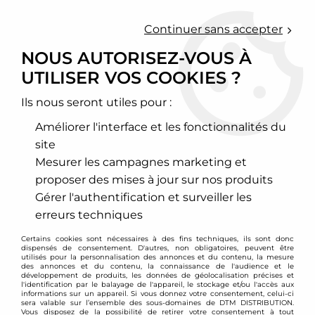
0
Continuer sans accepter
NOUS AUTORISEZ-VOUS À
UTILISER VOS COOKIES ?
Accueil
>
Chassis - Suspension
>
Amortisseurs Combinés filetés
>
Volkswagen
>
Touran
>
Combinés filetés Volkswagen Passat /
Jetta / Touran (55mm)
Ils nous seront utiles pour :
Améliorer l'interface et les fonctionnalités du
PROMO
-
60,20
€
site
Mesurer les campagnes marketing et
proposer des mises à jour sur nos produits
Gérer l'authentification et surveiller les
erreurs techniques
Certains cookies sont nécessaires à des fins techniques, ils sont donc
dispensés de consentement. D'autres, non obligatoires, peuvent être
utilisés pour la personnalisation des annonces et du contenu, la mesure
des annonces et du contenu, la connaissance de l'audience et le
développement de produits, les données de géolocalisation précises et
l'identification par le balayage de l'appareil, le stockage et/ou l'accès aux
informations sur un appareil. Si vous donnez votre consentement, celui-ci
sera valable sur l’ensemble des sous-domaines de DTM DISTRIBUTION.
Vous disposez de la possibilité de retirer votre consentement à tout