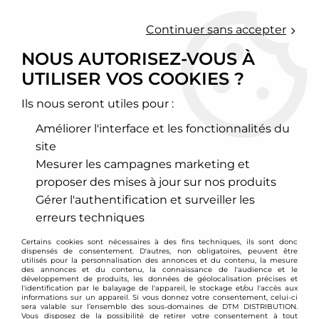
0
Continuer sans accepter
NOUS AUTORISEZ-VOUS À
UTILISER VOS COOKIES ?
Accueil
>
Chassis - Suspension
>
Amortisseurs Combinés filetés
>
BMW
>
Série 7
>
Combinés filetés ST SUSPENSION STX - BMW
Série 7 E38
Ils nous seront utiles pour :
Améliorer l'interface et les fonctionnalités du
site
Mesurer les campagnes marketing et
proposer des mises à jour sur nos produits
Gérer l'authentification et surveiller les
erreurs techniques
Certains cookies sont nécessaires à des fins techniques, ils sont donc
dispensés de consentement. D'autres, non obligatoires, peuvent être
utilisés pour la personnalisation des annonces et du contenu, la mesure
des annonces et du contenu, la connaissance de l'audience et le
développement de produits, les données de géolocalisation précises et
l'identification par le balayage de l'appareil, le stockage et/ou l'accès aux
informations sur un appareil. Si vous donnez votre consentement, celui-ci
sera valable sur l’ensemble des sous-domaines de DTM DISTRIBUTION.
Vous disposez de la possibilité de retirer votre consentement à tout