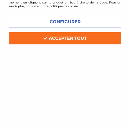
moment en cliquant sur le widget en bas à droite de la page. Pour en
savoir plus, consulter notre politique de cookie.
CONFIGURER
ACCEPTER TOUT
ST Suspension
Combinés filetés ST SUSPENSION STX
- BMW Série 7 E38
Soyez le premier à donner votre avis !
1104
,
00
€
TTC
Réf. :
13220029
kit amortisseurs combinés filetés ST SUSPENSION STX
Compatible :