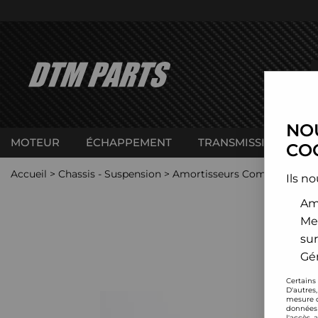
NOU
MOTEUR
ÉCHAPPEMENT
TRANSMISSION
C
COO
Accueil
>
Chassis - Suspension
>
Amortisseurs Combinés filet
Ils no
Amé
Me
sur
Gér
Certains
D'autres
mesure d
données 
l'accès 