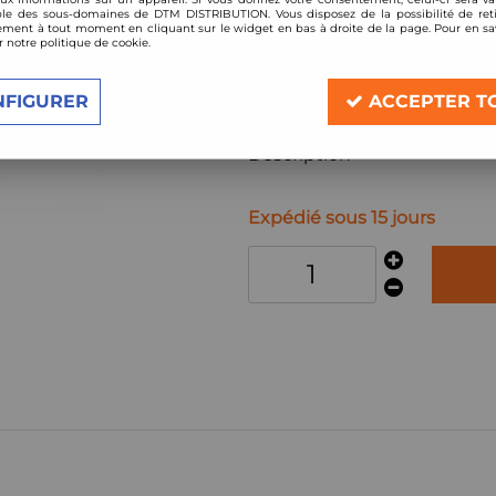
Réf. :
13240016
le des sous-domaines de DTM DISTRIBUTION. Vous disposez de la possibilité de reti
ment à tout moment en cliquant sur le widget en bas à droite de la page. Pour en sav
kit amortisseurs combinés filetés 
r notre politique de cookie.
Compatible :
Opel Adam
NFIGURER
ACCEPTER T
année à partir de 2013
Description
Expédié sous 15 jours