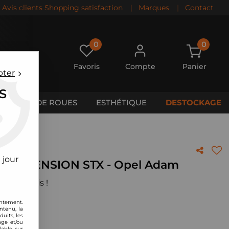
Avis clients Shopping satisfaction
|
Marques
|
Contact
0
0
Favoris
Compte
Panier
pter
S
CALES DE ROUES
ESTHÉTIQUE
DESTOCKAGE
l Adam
 jour
ST SUSPENSION STX - Opel Adam
 votre avis !
entement.
ntenu, la
uits, les
age et/ou
lable sur