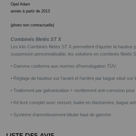
Opel Adam
année à partir de 2013
(photo non contractuelle)
Combinés filetés ST X
Les kits Combinés filetés ST X permettent d’ajuster la hauteur 
suspension personnalisable, les solutions en combinés filetés ST
• Gamme conforme aux normes d‘homologation TÜV.
• Réglage de hauteur sur l‘avant et l‘arrière par bague situé sur l
• Traitement par galvanisation + revêtement anti-corrosion pour
• Kit livré complet avec ressort, butée en élastomère, bague an
• Système d‘amortissement bitube haut de gamme
LISTE DES AVIS