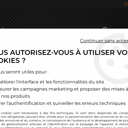
Continuer sans acce
S AUTORISEZ-VOUS À UTILISER VO
HÂSSIS
FREINAGE
HABITACLE
JANTES ALU
KIES ?
és
>
Opel
>
Adam
>
Combinés filetés ST SUSPENSION STX - Ope
us seront utiles pour :
liorer l'interface et les fonctionnalités du site
ST Suspension
surer les campagnes marketing et proposer des mises à
Combinés filetés 
 nos produits
Soyez le premier à donner
er l'authentification et surveiller les erreurs techniques
 cookies sont nécessaires à des fins techniques, ils sont donc dispensés de cons
854
,
00
€
TTC
, non obligatoires, peuvent être utilisés pour la personnalisation des annonces et du co
es annonces et du contenu, la connaissance de l'audience et le développement de prod
de géolocalisation précises et l'identification par le balayage de l'appareil, le stock
aux informations sur un appareil. Si vous donnez votre consentement, celui-ci sera va