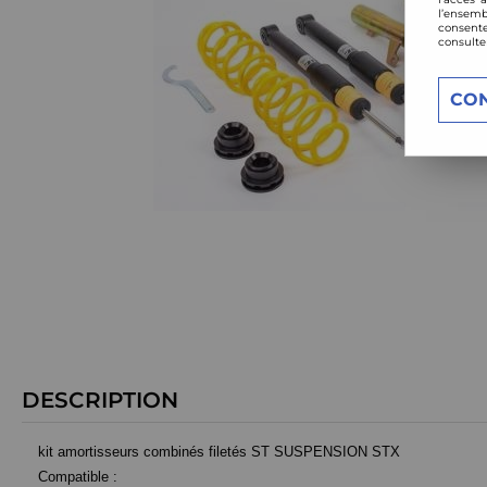
l’ensemb
consente
consulte
CO
DESCRIPTION
kit amortisseurs combinés filetés ST SUSPENSION STX
Compatible :