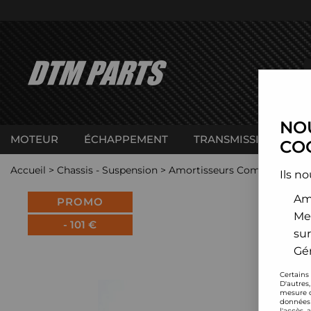
NOU
MOTEUR
ÉCHAPPEMENT
TRANSMISSION
C
COO
Accueil
>
Chassis - Suspension
>
Amortisseurs Combinés filet
Ils no
Amé
PROMO
Me
-
101
€
sur
Gér
Certains
D'autres
mesure d
données 
l'accès 