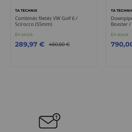
TA TECHNIX
TA TECHNI
Combinés filetés VW Golf 6 /
Downpipe
Scirocco (55mm)
Boxster 
En stock
En stock
289,97 €
790,0
450,50 €