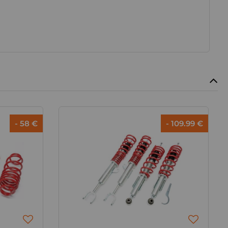
- 58 €
- 109.99 €