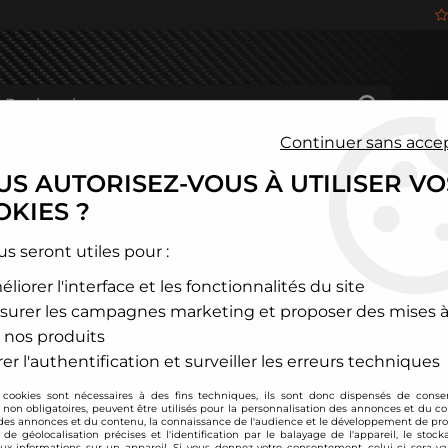
Continuer sans acce
S AUTORISEZ-VOUS À UTILISER VO
HÂSSIS
FREINAGE
HABITACLE
JANTES ALU
KIES ?
és
>
Toyota
>
Yaris
>
Combinés filetés Toyota Yaris 1
us seront utiles pour :
liorer l'interface et les fonctionnalités du site
TA TECHNIX
surer les campagnes marketing et proposer des mises à
Combinés filetés Toy
 nos produits
Soyez le premier à donner
er l'authentification et surveiller les erreurs techniques
 cookies sont nécessaires à des fins techniques, ils sont donc dispensés de cons
399
,
00
€
TTC
au li
, non obligatoires, peuvent être utilisés pour la personnalisation des annonces et du co
es annonces et du contenu, la connaissance de l'audience et le développement de prod
de géolocalisation précises et l'identification par le balayage de l'appareil, le stock
aux informations sur un appareil. Si vous donnez votre consentement, celui-ci sera va