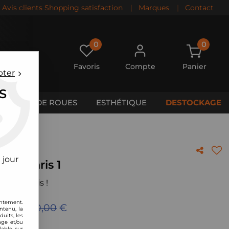
Avis clients Shopping satisfaction
|
Marques
|
Contact
0
0
Favoris
Compte
Panier
pter
S
CALES DE ROUES
ESTHÉTIQUE
DESTOCKAGE
 jour
ota Yaris 1
 votre avis !
entement.
eu de
500,00
€
ntenu, la
uits, les
age et/ou
lable sur