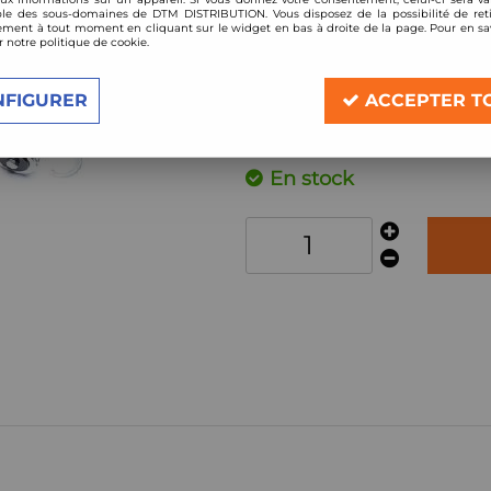
Réf. :
*EVOGWTO01
le des sous-domaines de DTM DISTRIBUTION. Vous disposez de la possibilité de reti
ment à tout moment en cliquant sur le widget en bas à droite de la page. Pour en sav
Kit amortisseurs Combiné fileté
r notre politique de cookie.
Toyota Yaris Type P1, année. 04.99 -
NFIGURER
ACCEPTER T
Description
En stock