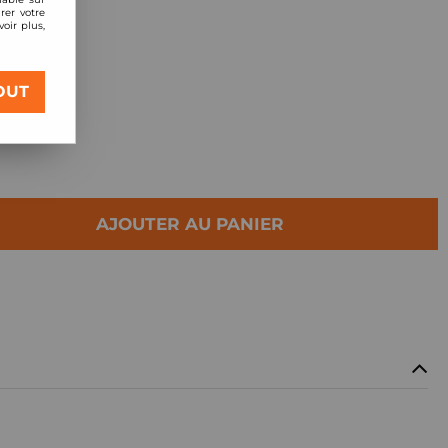
rer votre
oir plus,
 09.05
OUT
AJOUTER AU PANIER