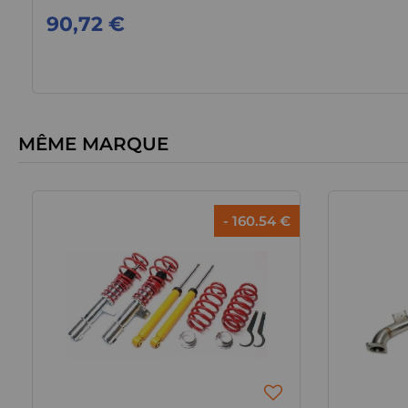
90,72 €
MÊME MARQUE
- 160.54 €