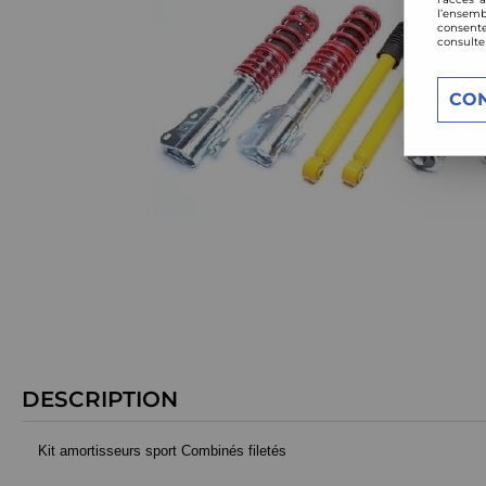
l’ensemb
consente
consulte
CO
DESCRIPTION
Kit amortisseurs sport Combinés filetés