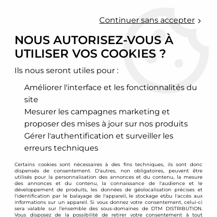
0
Continuer sans accepter
NOUS AUTORISEZ-VOUS À
UTILISER VOS COOKIES ?
Accueil
>
Chassis - Suspension
>
Amortisseurs Combinés filetés
>
Alfa Romeo
>
147
>
Combinés filetés Alfa 147 / 156
Ils nous seront utiles pour :
PROMO
-
30
€
Améliorer l'interface et les fonctionnalités du
site
Mesurer les campagnes marketing et
proposer des mises à jour sur nos produits
Gérer l'authentification et surveiller les
erreurs techniques
Certains cookies sont nécessaires à des fins techniques, ils sont donc
dispensés de consentement. D'autres, non obligatoires, peuvent être
utilisés pour la personnalisation des annonces et du contenu, la mesure
des annonces et du contenu, la connaissance de l'audience et le
développement de produits, les données de géolocalisation précises et
l'identification par le balayage de l'appareil, le stockage et/ou l'accès aux
informations sur un appareil. Si vous donnez votre consentement, celui-ci
sera valable sur l’ensemble des sous-domaines de DTM DISTRIBUTION.
Vous disposez de la possibilité de retirer votre consentement à tout