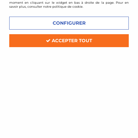
moment en cliquant sur le widget en bas à droite de la page. Pour en
savoir plus, consulter notre politique de cookie.
CONFIGURER
ACCEPTER TOUT
TA TECHNIX
Combinés filetés Alfa 147 / 156
Soyez le premier à donner votre avis !
369
,
00
€
TTC
au lieu de
399,00
€
Réf. :
*EVOGWAL01
kit combinés filetés
Alfa Romeo 147 Type 937, année 01/01 - 10/05