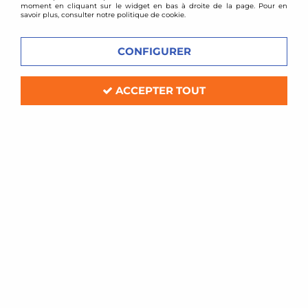
moment en cliquant sur le widget en bas à droite de la page. Pour en
savoir plus, consulter notre politique de cookie.
CONFIGURER
ACCEPTER TOUT
TA TECHNIX
Combinés filetés Honda Civic (à partir
de 2001)
Soyez le premier à donner votre avis !
330
,
00
€
TTC
au lieu de
419,00
€
Réf. :
*EVOGWHO02