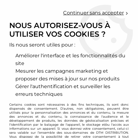
0
Continuer sans accepter
NOUS AUTORISEZ-VOUS À
UTILISER VOS COOKIES ?
Accueil
>
Chassis - Suspension
>
Amortisseurs Combinés filetés
>
Honda
>
Civic - CRX
>
Type EM-/EP-/EU-/ES-/EV
>
Combinés
filetés Honda Civic (à partir de 2001)
Ils nous seront utiles pour :
Améliorer l'interface et les fonctionnalités du
PROMO
-
89
€
site
Mesurer les campagnes marketing et
proposer des mises à jour sur nos produits
Gérer l'authentification et surveiller les
erreurs techniques
Certains cookies sont nécessaires à des fins techniques, ils sont donc
dispensés de consentement. D'autres, non obligatoires, peuvent être
utilisés pour la personnalisation des annonces et du contenu, la mesure
des annonces et du contenu, la connaissance de l'audience et le
développement de produits, les données de géolocalisation précises et
l'identification par le balayage de l'appareil, le stockage et/ou l'accès aux
informations sur un appareil. Si vous donnez votre consentement, celui-ci
sera valable sur l’ensemble des sous-domaines de DTM DISTRIBUTION.
Vous disposez de la possibilité de retirer votre consentement à tout