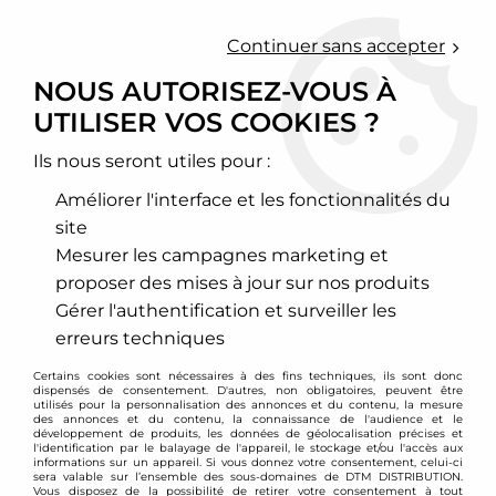
0
Continuer sans accepter
NOUS AUTORISEZ-VOUS À
UTILISER VOS COOKIES ?
Accueil
>
Chassis - Suspension
>
Amortisseurs Combinés filetés
>
Honda
>
Integra R
>
Combinés filetés Honda Integra Type R
Ils nous seront utiles pour :
PROMO
-
79,01
€
Améliorer l'interface et les fonctionnalités du
site
Mesurer les campagnes marketing et
proposer des mises à jour sur nos produits
Gérer l'authentification et surveiller les
erreurs techniques
Certains cookies sont nécessaires à des fins techniques, ils sont donc
dispensés de consentement. D'autres, non obligatoires, peuvent être
utilisés pour la personnalisation des annonces et du contenu, la mesure
des annonces et du contenu, la connaissance de l'audience et le
développement de produits, les données de géolocalisation précises et
l'identification par le balayage de l'appareil, le stockage et/ou l'accès aux
informations sur un appareil. Si vous donnez votre consentement, celui-ci
sera valable sur l’ensemble des sous-domaines de DTM DISTRIBUTION.
Vous disposez de la possibilité de retirer votre consentement à tout