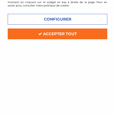
moment en cliquant sur le widget en bas à droite de la page. Pour en
savoir plus, consulter notre politique de cookie.
CONFIGURER
ACCEPTER TOUT
TA TECHNIX
Combinés filetés Opel Vectra A
Soyez le premier à donner votre avis !
290
,
00
€
TTC
au lieu de
450,00
€
Réf. :
*EVOGWOP12
Kit amortisseurs combinés filetés