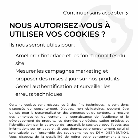
0
Continuer sans accepter
NOUS AUTORISEZ-VOUS À
UTILISER VOS COOKIES ?
Accueil
>
Chassis - Suspension
>
Amortisseurs Combinés filetés
>
Opel
>
Vectra
>
Vectra A
>
Combinés filetés Opel Vectra A
Ils nous seront utiles pour :
PROMO
-
160
€
Améliorer l'interface et les fonctionnalités du
site
Mesurer les campagnes marketing et
proposer des mises à jour sur nos produits
Gérer l'authentification et surveiller les
erreurs techniques
Certains cookies sont nécessaires à des fins techniques, ils sont donc
dispensés de consentement. D'autres, non obligatoires, peuvent être
utilisés pour la personnalisation des annonces et du contenu, la mesure
des annonces et du contenu, la connaissance de l'audience et le
développement de produits, les données de géolocalisation précises et
l'identification par le balayage de l'appareil, le stockage et/ou l'accès aux
informations sur un appareil. Si vous donnez votre consentement, celui-ci
sera valable sur l’ensemble des sous-domaines de DTM DISTRIBUTION.
Vous disposez de la possibilité de retirer votre consentement à tout