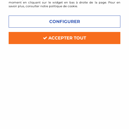
moment en cliquant sur le widget en bas à droite de la page. Pour en
savoir plus, consulter notre politique de cookie.
CONFIGURER
ACCEPTER TOUT
TA TECHNIX
Combinés filetés Mazda RX8
Soyez le premier à donner votre avis !
340
,
00
€
TTC
au lieu de
500,66
€
Réf. :
*EVOGWMA08
Kit amortisseurs réglables combinés filetés
Compatible: