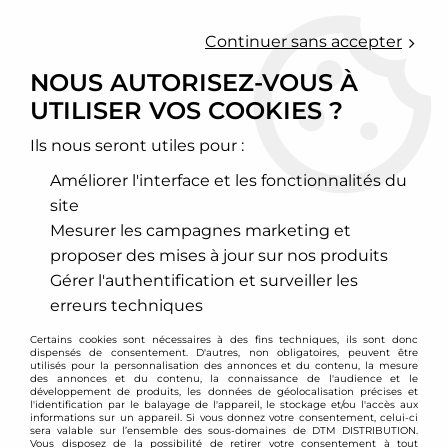
0
Continuer sans accepter
NOUS AUTORISEZ-VOUS À
UTILISER VOS COOKIES ?
Accueil
>
Chassis - Suspension
>
Amortisseurs Combinés filetés
>
Mazda
>
Rx8
>
Combinés filetés Mazda RX8
Ils nous seront utiles pour :
PROMO
-
160,67
€
Améliorer l'interface et les fonctionnalités du
site
Mesurer les campagnes marketing et
proposer des mises à jour sur nos produits
Gérer l'authentification et surveiller les
erreurs techniques
Certains cookies sont nécessaires à des fins techniques, ils sont donc
dispensés de consentement. D'autres, non obligatoires, peuvent être
utilisés pour la personnalisation des annonces et du contenu, la mesure
des annonces et du contenu, la connaissance de l'audience et le
développement de produits, les données de géolocalisation précises et
l'identification par le balayage de l'appareil, le stockage et/ou l'accès aux
informations sur un appareil. Si vous donnez votre consentement, celui-ci
sera valable sur l’ensemble des sous-domaines de DTM DISTRIBUTION.
Vous disposez de la possibilité de retirer votre consentement à tout