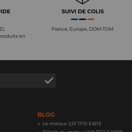
PIDE
SUIVI DE COLIS
D,
France, Europe, DOM-TOM
produits en
BLOG
Le moteur 2,0l TFSI EA113