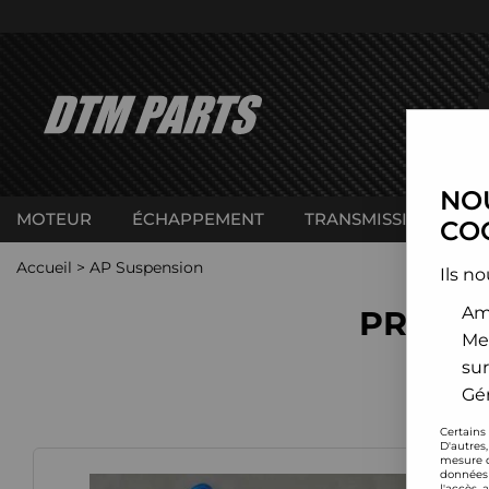
NOU
MOTEUR
ÉCHAPPEMENT
TRANSMISSION
C
COO
Accueil
>
AP Suspension
Ils no
Amé
PRODUI
Me
sur
Gér
Certains
D'autres
mesure d
données 
l'accès 