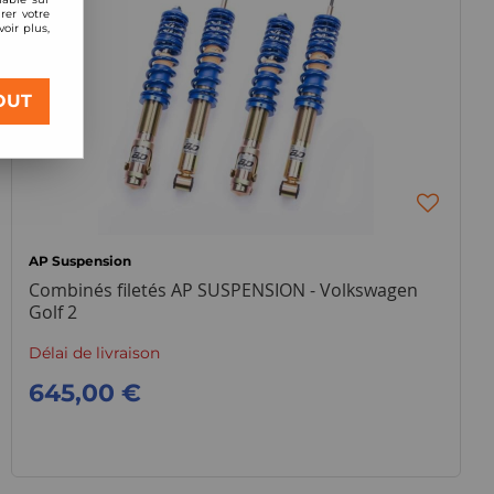
rer votre
oir plus,
OUT
AP Suspension
Combinés filetés AP SUSPENSION - Volkswagen
Golf 2
Délai de livraison
645,00 €