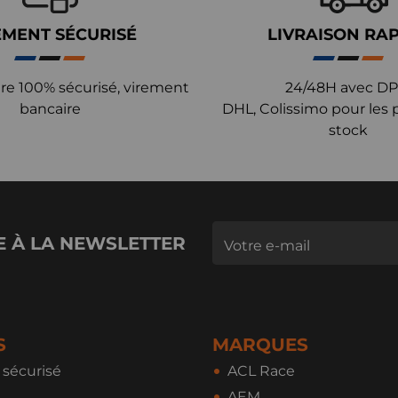
EMENT SÉCURISÉ
LIVRAISON RA
re 100% sécurisé, virement
24/48H avec DP
bancaire
DHL, Colissimo pour les 
stock
E À LA NEWSLETTER
S
MARQUES
sécurisé
ACL Race
AEM