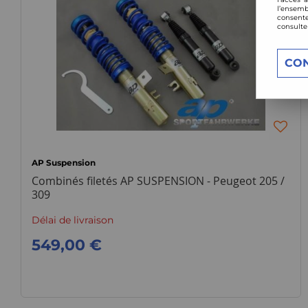
l’ensemb
consente
consulte
CO
AP Suspension
Combinés filetés AP SUSPENSION - Peugeot 205 /
309
Délai de livraison
549,00 €