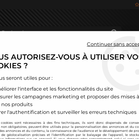
Continuer sans acce
S AUTORISEZ-VOUS À UTILISER VO
HÂSSIS
FREINAGE
HABITACLE
JANTES ALU
KIES ?
us seront utiles pour :
liorer l'interface et les fonctionnalités du site
TS DE LA MARQUE AP SUS
surer les campagnes marketing et proposer des mises à
 nos produits
12 articles sur
37
er l'authentification et surveiller les erreurs techniques
 cookies sont nécessaires à des fins techniques, ils sont donc dispensés de cons
, non obligatoires, peuvent être utilisés pour la personnalisation des annonces et du co
es annonces et du contenu, la connaissance de l'audience et le développement de prod
de géolocalisation précises et l'identification par le balayage de l'appareil, le stock
aux informations sur un appareil. Si vous donnez votre consentement, celui-ci sera va