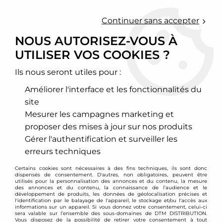
0
Continuer sans accepter
NOUS AUTORISEZ-VOUS À
UTILISER VOS COOKIES ?
Accueil
>
À catégoriser
>
Bague de réglage pour combinés
filetés avant 45mm BMW Série 3 E30
Ils nous seront utiles pour :
Améliorer l'interface et les fonctionnalités du
site
Mesurer les campagnes marketing et
proposer des mises à jour sur nos produits
Gérer l'authentification et surveiller les
erreurs techniques
Certains cookies sont nécessaires à des fins techniques, ils sont donc
dispensés de consentement. D'autres, non obligatoires, peuvent être
utilisés pour la personnalisation des annonces et du contenu, la mesure
des annonces et du contenu, la connaissance de l'audience et le
développement de produits, les données de géolocalisation précises et
l'identification par le balayage de l'appareil, le stockage et/ou l'accès aux
informations sur un appareil. Si vous donnez votre consentement, celui-ci
sera valable sur l’ensemble des sous-domaines de DTM DISTRIBUTION.
Vous disposez de la possibilité de retirer votre consentement à tout