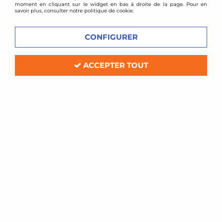
moment en cliquant sur le widget en bas à droite de la page. Pour en
savoir plus, consulter notre politique de cookie.
CONFIGURER
ACCEPTER TOUT
TA TECHNIX
Bague de réglage pour combinés
filetés avant 45mm BMW Série 3 E30
Soyez le premier à donner votre avis !
89
,
00
€
TTC
Réf. :
GFBM03VA
Bague de réglage avant pour kit amortisseurs combinés filetés en
diamètre 45mm