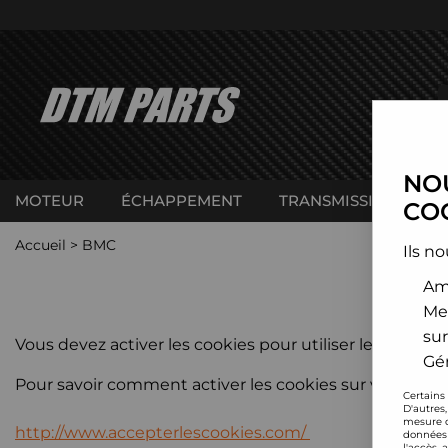
NOU
MOTEUR
ÉCHAPPEMENT
TRANSMISSION
C
COO
Accueil
>
BMC
Ils no
Amé
P
Me
sur
Vous devez activer les cookies pour utiliser le site.
Gér
Pour savoir comment activer les cookies sur votre navi
Certains
D'autres
mesure d
http://www.accepterlescookies.com/
données 
l'accès 