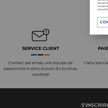
l’ensemb
consente
consulte
CO
SERVICE CLIENT
PAI
Contact par email, une équipe de
Carte bancai
passionnés à votre écoute du lundi au
vendredi
S'INSCRIR