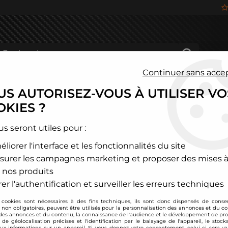
Continuer sans acce
S AUTORISEZ-VOUS À UTILISER VO
HÂSSIS
FREINAGE
HABITACLE
JANTES ALU
KIES ?
us seront utiles pour :
liorer l'interface et les fonctionnalités du site
RODUITS DE LA MARQUE B
surer les campagnes marketing et proposer des mises à
 nos produits
er l'authentification et surveiller les erreurs techniques
gateur, rendez vous sur la page suivante:
 cookies sont nécessaires à des fins techniques, ils sont donc dispensés de cons
, non obligatoires, peuvent être utilisés pour la personnalisation des annonces et du co
es annonces et du contenu, la connaissance de l'audience et le développement de prod
de géolocalisation précises et l'identification par le balayage de l'appareil, le stock
aux informations sur un appareil. Si vous donnez votre consentement, celui-ci sera va