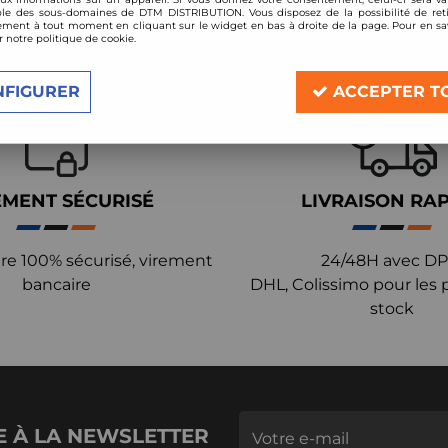
le des sous-domaines de DTM DISTRIBUTION. Vous disposez de la possibilité de reti
ment à tout moment en cliquant sur le widget en bas à droite de la page. Pour en sav
r notre politique de cookie.
NFIGURER
ACCEPTER T
EMENT SÉCURISÉ
LIVRAISON RA
re 100% sécurisé, virement
24/48H avec DP
bancaire
DHL, Colissimo pour les 
stock
E À LA NEWSLETTER