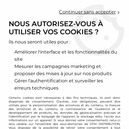
0
Continuer sans accepter
NOUS AUTORISEZ-VOUS À
UTILISER VOS COOKIES ?
Accueil
>
Bratex
Ils nous seront utiles pour :
PRODUITS DE LA
Améliorer l'interface et les fonctionnalités du
MARQUE BRATEX
site
Mesurer les campagnes marketing et
proposer des mises à jour sur nos produits
12 articles sur
101
Gérer l'authentification et surveiller les
erreurs techniques
- 7.80 €
Certains cookies sont nécessaires à des fins techniques, ils sont donc
dispensés de consentement. D'autres, non obligatoires, peuvent être
utilisés pour la personnalisation des annonces et du contenu, la mesure
des annonces et du contenu, la connaissance de l'audience et le
développement de produits, les données de géolocalisation précises et
l'identification par le balayage de l'appareil, le stockage et/ou l'accès aux
informations sur un appareil. Si vous donnez votre consentement, celui-ci
sera valable sur l’ensemble des sous-domaines de DTM DISTRIBUTION.
Vous disposez de la possibilité de retirer votre consentement à tout