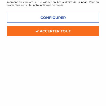
moment en cliquant sur le widget en bas à droite de la page. Pour en
savoir plus, consulter notre politique de cookie.
CONFIGURER
ACCEPTER TOUT
Bratex
Lot de 2 attaches capot type Dakar -alu
En stock
18,00 €
25,80 €
ACHAT RAPIDE