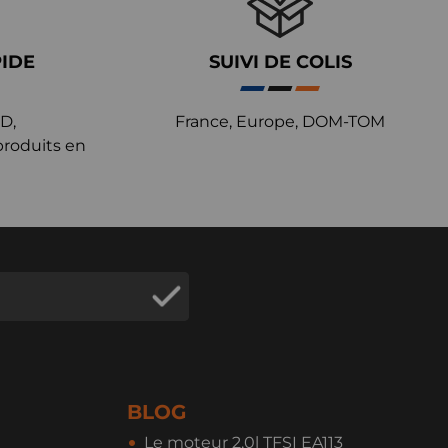
PIDE
SUIVI DE COLIS
D,
France, Europe, DOM-TOM
produits en
BLOG
Le moteur 2,0l TFSI EA113