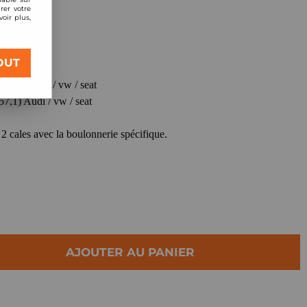
rer votre
oir plus,
OUT
 57,1) Audi / vw / seat
57,1) Audi / vw / seat
 2 cales avec la boulonnerie spécifique.
AJOUTER AU PANIER