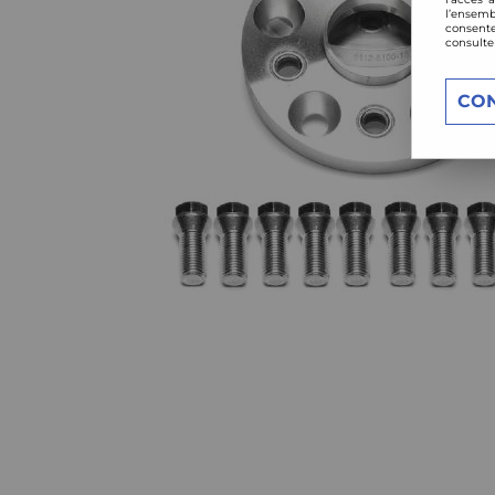
l’ensemb
consente
consulte
CO