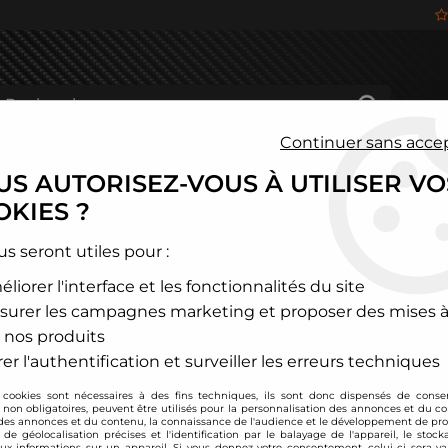
Continuer sans acce
S AUTORISEZ-VOUS À UTILISER VO
HÂSSIS
FREINAGE
HABITACLE
JANTES ALU
KIES ?
>
Cales changement d'entraxe
>
5x112 vers 5x100
>
Cales de chan
us seront utiles pour :
liorer l'interface et les fonctionnalités du site
TA TECHNIX
surer les campagnes marketing et proposer des mises à
Cales de changemen
 nos produits
Soyez le premier à donner
er l'authentification et surveiller les erreurs techniques
 cookies sont nécessaires à des fins techniques, ils sont donc dispensés de cons
119
,
00
€
TTC
, non obligatoires, peuvent être utilisés pour la personnalisation des annonces et du co
es annonces et du contenu, la connaissance de l'audience et le développement de prod
de géolocalisation précises et l'identification par le balayage de l'appareil, le stock
aux informations sur un appareil. Si vous donnez votre consentement, celui-ci sera va