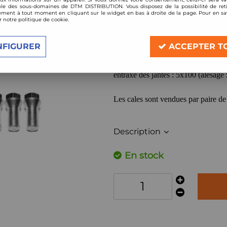
Réf. :
5112-5100-15P
le des sous-domaines de DTM DISTRIBUTION. Vous disposez de la possibilité de reti
ment à tout moment en cliquant sur le widget en bas à droite de la page. Pour en sav
Cales de changement d'entraxe
r notre politique de cookie.
épaisseur: 15mm par cale
pour passer de 5x112 à 5x100
NFIGURER
ACCEPTER T
entraxe du véhicule: 5x112 (alésage
entraxe des jantes : 5x100 (alésage 
Les cales sont vendues par paire de
Description
En stock