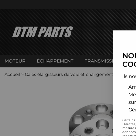
NOU
MOTEUR
ÉCHAPPEMENT
TRANSMISSION
C
COO
Accueil
>
Cales élargisseurs de voie et changement d'entraxe
Ils no
Amé
Me
sur
Gér
Certains
D'autres
mesure d
données 
l'accès 