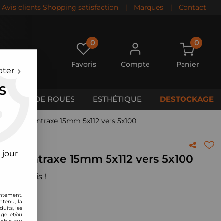
Avis clients Shopping satisfaction
|
Marques
|
Contact
0
0
Favoris
Compte
Panier
pter
S
CALES DE ROUES
ESTHÉTIQUE
DESTOCKAGE
gement d'entraxe 15mm 5x112 vers 5x100
 jour
t d'entraxe 15mm 5x112 vers 5x100
 votre avis !
entement.
ntenu, la
uits, les
age et/ou
lable sur