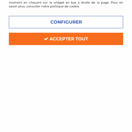
moment en cliquant sur le widget en bas à droite de la page. Pour en
savoir plus, consulter notre politique de cookie.
CONFIGURER
ACCEPTER TOUT
TA TECHNIX
Cales de changement d'entraxe
15mm 4x100 vers 5x120
Soyez le premier à donner votre avis !
129
,
00
€
TTC
Réf. :
4100-5120-15P
Cales de changement d'entraxe
épaisseur: 15mm par cale