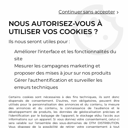
0
Continuer sans accepter
NOUS AUTORISEZ-VOUS À
UTILISER VOS COOKIES ?
Accueil
>
Cales élargisseurs de voie et changement d'entraxe
>
Cales changement d'entraxe
>
4x100 vers 5x120
>
Cales de
changement d'entraxe 15mm 4x100 vers 5x120
Ils nous seront utiles pour :
Améliorer l'interface et les fonctionnalités du
site
Mesurer les campagnes marketing et
proposer des mises à jour sur nos produits
Gérer l'authentification et surveiller les
erreurs techniques
Certains cookies sont nécessaires à des fins techniques, ils sont donc
dispensés de consentement. D'autres, non obligatoires, peuvent être
utilisés pour la personnalisation des annonces et du contenu, la mesure
des annonces et du contenu, la connaissance de l'audience et le
développement de produits, les données de géolocalisation précises et
l'identification par le balayage de l'appareil, le stockage et/ou l'accès aux
informations sur un appareil. Si vous donnez votre consentement, celui-ci
sera valable sur l’ensemble des sous-domaines de DTM DISTRIBUTION.
Vous disposez de la possibilité de retirer votre consentement à tout