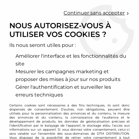
0
Continuer sans accepter
NOUS AUTORISEZ-VOUS À
UTILISER VOS COOKIES ?
Accueil
>
Cales élargisseurs de voie et changement d'entraxe
>
Cales élargisseurs de voie
Ils nous seront utiles pour :
CALES ÉLARGISSEURS DE
Améliorer l'interface et les fonctionnalités du
VOIE
site
Mesurer les campagnes marketing et
POURQUOI METTRE DES
proposer des mises à jour sur nos produits
ÉLARGISSEURS DE VOIES ?
Gérer l'authentification et surveiller les
erreurs techniques
En complément du côté esthétique, les
élargisseurs de voie (comme leur nom l'indique)
Certains cookies sont nécessaires à des fins techniques, ils sont donc
dispensés de consentement. D'autres, non obligatoires, peuvent être
permettent d'élargir les voies du véhicule. Cet
utilisés pour la personnalisation des annonces et du contenu, la mesure
des annonces et du contenu, la connaissance de l'audience et le
élargissement a pour effet d'améliorer la stabilité du
développement de produits, les données de géolocalisation précises et
l'identification par le balayage de l'appareil, le stockage et/ou l'accès aux
véhicule et ainsi une meilleure tenue de route. Les
informations sur un appareil. Si vous donnez votre consentement, celui-ci
sera valable sur l’ensemble des sous-domaines de DTM DISTRIBUTION.
élargisseurs de voie (aussi appelés cales de roues)
Vous disposez de la possibilité de retirer votre consentement à tout