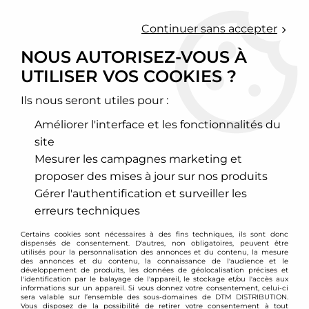
0
Continuer sans accepter
NOUS AUTORISEZ-VOUS À
UTILISER VOS COOKIES ?
Accueil
>
Cales élargisseurs de voie et changement d'entraxe
>
Bagues de centrage
Ils nous seront utiles pour :
BAGUES DE CENTRAGE
Améliorer l'interface et les fonctionnalités du
site
Mesurer les campagnes marketing et
proposer des mises à jour sur nos produits
TRIER & FILTRER
Gérer l'authentification et surveiller les
erreurs techniques
17 articles sur
17
Certains cookies sont nécessaires à des fins techniques, ils sont donc
dispensés de consentement. D'autres, non obligatoires, peuvent être
utilisés pour la personnalisation des annonces et du contenu, la mesure
des annonces et du contenu, la connaissance de l'audience et le
développement de produits, les données de géolocalisation précises et
- 8 €
l'identification par le balayage de l'appareil, le stockage et/ou l'accès aux
informations sur un appareil. Si vous donnez votre consentement, celui-ci
sera valable sur l’ensemble des sous-domaines de DTM DISTRIBUTION.
Vous disposez de la possibilité de retirer votre consentement à tout