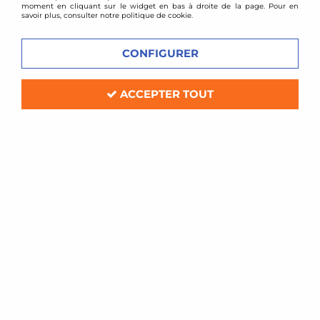
moment en cliquant sur le widget en bas à droite de la page. Pour en
savoir plus, consulter notre politique de cookie.
CONFIGURER
ACCEPTER TOUT
EDV Factory
Jeu de 4 bagues de centrage 65,1mm vers
67,1mm
En stock
12,00 €
20,00 €
ACHAT RAPIDE