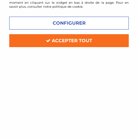
moment en cliquant sur le widget en bas à droite de la page. Pour en
savoir plus, consulter notre politique de cookie.
CONFIGURER
ACCEPTER TOUT
Cobra
Downpipe inox COBRA - Peugeot 208 THP 156
et 208 GTI 200
En stock
219,00 €
ACHAT RAPIDE