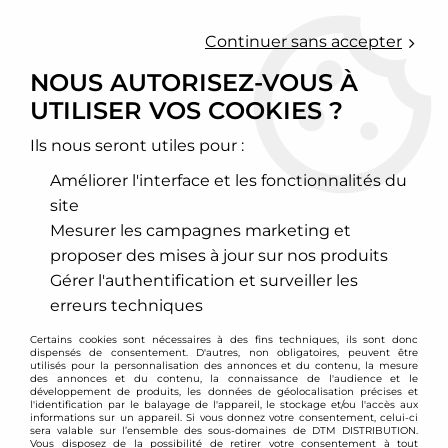
0
Continuer sans accepter
NOUS AUTORISEZ-VOUS À
UTILISER VOS COOKIES ?
Accueil
>
Echappement sport
>
Collecteurs d'échappement inox
>
Volkswagen
>
Golf
>
Golf 2
>
Collecteur d'échappement inox VW Golf 2 / Golf 3 / Corrado 16v
Ils nous seront utiles pour :
Améliorer l'interface et les fonctionnalités du
site
Mesurer les campagnes marketing et
proposer des mises à jour sur nos produits
Gérer l'authentification et surveiller les
erreurs techniques
Certains cookies sont nécessaires à des fins techniques, ils sont donc
dispensés de consentement. D'autres, non obligatoires, peuvent être
utilisés pour la personnalisation des annonces et du contenu, la mesure
des annonces et du contenu, la connaissance de l'audience et le
développement de produits, les données de géolocalisation précises et
l'identification par le balayage de l'appareil, le stockage et/ou l'accès aux
informations sur un appareil. Si vous donnez votre consentement, celui-ci
sera valable sur l’ensemble des sous-domaines de DTM DISTRIBUTION.
Vous disposez de la possibilité de retirer votre consentement à tout