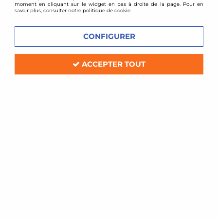
moment en cliquant sur le widget en bas à droite de la page. Pour en
savoir plus, consulter notre politique de cookie.
CONFIGURER
ACCEPTER TOUT
DIRENZA GRAVITY PARTS
Collecteur d'échappement inox VW
Golf 2 / Golf 3 / Corrado 16v
1
Avis
Donnez votre avis
460
,
08
€
TTC
Réf. :
EJZZ00158
Collecteur d'échappement 4 en 1 en inox
Volkswagen Golf 2 16V