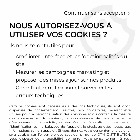
0
Continuer sans accepter
NOUS AUTORISEZ-VOUS À
UTILISER VOS COOKIES ?
Accueil
>
Echappement sport
>
Collecteurs d'échappement inox
>
Volkswagen
>
Vento
>
Collecteur d'échappement inox VW Vento / Passat 35i 8V
Ils nous seront utiles pour :
Améliorer l'interface et les fonctionnalités du
site
Mesurer les campagnes marketing et
proposer des mises à jour sur nos produits
Gérer l'authentification et surveiller les
erreurs techniques
Certains cookies sont nécessaires à des fins techniques, ils sont donc
dispensés de consentement. D'autres, non obligatoires, peuvent être
utilisés pour la personnalisation des annonces et du contenu, la mesure
des annonces et du contenu, la connaissance de l'audience et le
développement de produits, les données de géolocalisation précises et
l'identification par le balayage de l'appareil, le stockage et/ou l'accès aux
informations sur un appareil. Si vous donnez votre consentement, celui-ci
sera valable sur l’ensemble des sous-domaines de DTM DISTRIBUTION.
Vous disposez de la possibilité de retirer votre consentement à tout