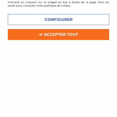
moment en cliquant sur le widget en bas à droite de la page. Pour en
savoir plus, consulter notre politique de cookie.
CONFIGURER
ACCEPTER TOUT
TA TECHNIX
Collecteur d'échappement inox VW
Vento / Passat 35i 8V
Soyez le premier à donner votre avis !
199
,
00
€
TTC
Réf. :
EVOFÄG28V-12827089
Collecteur d'échappement en inox
Volkswagen Golf 2 8V