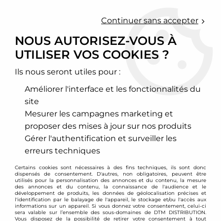
0
Continuer sans accepter
NOUS AUTORISEZ-VOUS À
UTILISER VOS COOKIES ?
Accueil
>
Chassis - Suspension
>
Amortisseurs Combinés filetés
>
Volkswagen
>
Touran
>
Combinés filetés Volkswagen Passat /
Jetta / Touran (50mm)
Ils nous seront utiles pour :
Améliorer l'interface et les fonctionnalités du
PROMO
-
60,20
€
site
Mesurer les campagnes marketing et
proposer des mises à jour sur nos produits
Gérer l'authentification et surveiller les
erreurs techniques
Certains cookies sont nécessaires à des fins techniques, ils sont donc
dispensés de consentement. D'autres, non obligatoires, peuvent être
utilisés pour la personnalisation des annonces et du contenu, la mesure
des annonces et du contenu, la connaissance de l'audience et le
développement de produits, les données de géolocalisation précises et
l'identification par le balayage de l'appareil, le stockage et/ou l'accès aux
informations sur un appareil. Si vous donnez votre consentement, celui-ci
sera valable sur l’ensemble des sous-domaines de DTM DISTRIBUTION.
Vous disposez de la possibilité de retirer votre consentement à tout