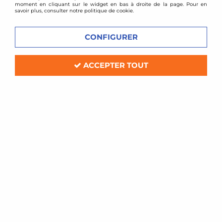
moment en cliquant sur le widget en bas à droite de la page. Pour en
savoir plus, consulter notre politique de cookie.
CONFIGURER
ACCEPTER TOUT
TA TECHNIX
Combinés filetés Volkswagen Passat /
Jetta / Touran (50mm)
Soyez le premier à donner votre avis !
239
,
80
€
TTC
au lieu de
300,00
€
Réf. :
*TAGWVW13/50_