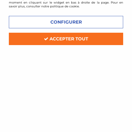
moment en cliquant sur le widget en bas à droite de la page. Pour en
savoir plus, consulter notre politique de cookie.
CONFIGURER
ACCEPTER TOUT
TA TECHNIX
2 paliers d'amortisseurs avant type
origine Peugeot 106 / Citroen AX +
Saxo
Soyez le premier à donner votre avis !
49
,
00
€
TTC
Réf. :
2x202501
2 paliers d'amortisseurs avant type origine