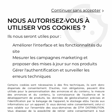
0
Continuer sans accepter
NOUS AUTORISEZ-VOUS À
UTILISER VOS COOKIES ?
Accueil
>
Chassis - Suspension
>
Paliers et butées de suspension
>
Peugeot
>
2 paliers d'amortisseurs avant type origine Peugeot
106 / Citroen AX + Saxo
Ils nous seront utiles pour :
Améliorer l'interface et les fonctionnalités du
site
Mesurer les campagnes marketing et
proposer des mises à jour sur nos produits
Gérer l'authentification et surveiller les
erreurs techniques
Certains cookies sont nécessaires à des fins techniques, ils sont donc
dispensés de consentement. D'autres, non obligatoires, peuvent être
utilisés pour la personnalisation des annonces et du contenu, la mesure
des annonces et du contenu, la connaissance de l'audience et le
développement de produits, les données de géolocalisation précises et
l'identification par le balayage de l'appareil, le stockage et/ou l'accès aux
informations sur un appareil. Si vous donnez votre consentement, celui-ci
sera valable sur l’ensemble des sous-domaines de DTM DISTRIBUTION.
Vous disposez de la possibilité de retirer votre consentement à tout