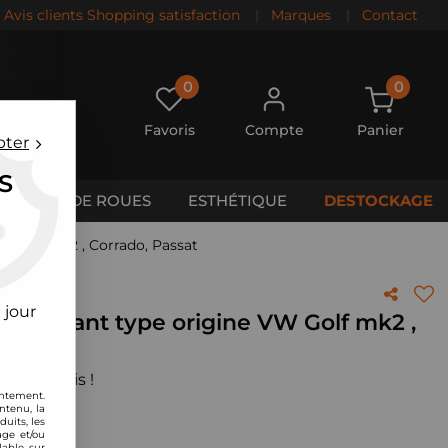
Avis clients Shopping satisfaction
|
Marques
|
Contact
0
0
Favoris
Compte
Panier
pter
S
CALES DE ROUES
ESTHÉTIQUE
DESTOCKAGE
VW Golf mk2 , Corrado, Passat
 jour
seurs avant type origine VW Golf mk2 ,
 votre avis !
entement.
ntenu, la
uits, les
age et/ou
lable sur