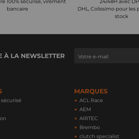
re 100% sécurisé, virement
24/48H avec DP
bancaire
DHL, Colissimo pour les 
stock
E À LA NEWSLETTER
S
MARQUES
sécurisé
ACL Race
AEM
ion
AIRTEC
Brembo
clutch specialist