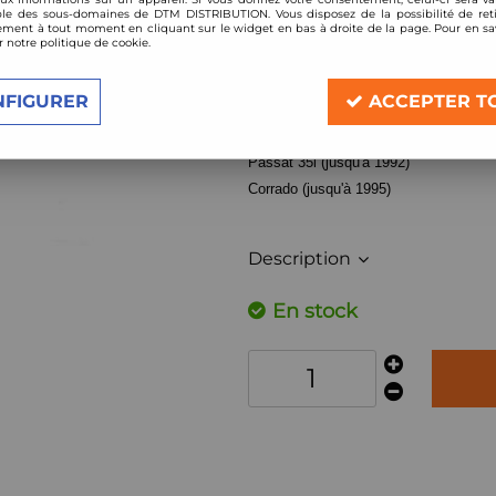
le des sous-domaines de DTM DISTRIBUTION. Vous disposez de la possibilité de reti
Réf. :
2x203850
ment à tout moment en cliquant sur le widget en bas à droite de la page. Pour en sav
r notre politique de cookie.
2 paliers d'amortisseurs avant type ori
Compatible :
NFIGURER
ACCEPTER T
Volkswagen Golf mk2 (1984-1991)
Jetta 2 (1984-1991)
Passat 35i (jusqu'à 1992)
Corrado (jusqu'à 1995)
Description
En stock