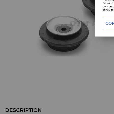
l’ensemb
consente
consulte
CO
DESCRIPTION