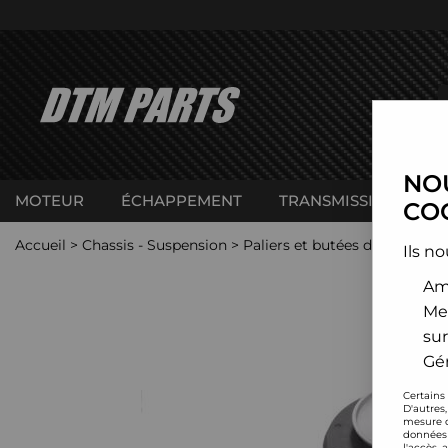
NOU
MOTEUR
ÉCHAPPEMENT
TRANSMISSION
C
COO
Accueil
>
Chassis - Suspension
>
Paliers et butées de suspensi
Ils no
Amé
Me
sur
Gér
Certains
D'autres
mesure d
données 
l'accès 