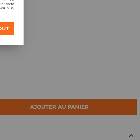
rer votre
oir plus,
gine
OUT
AJOUTER AU PANIER