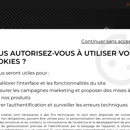
Continuer sans acce
S AUTORISEZ-VOUS À UTILISER VO
HÂSSIS
FREINAGE
HABITACLE
JANTES ALU
KIES ?
on
>
Volkswagen
>
2 paliers d'amortisseurs avant type origine 
us seront utiles pour :
liorer l'interface et les fonctionnalités du site
TA TECHNIX
surer les campagnes marketing et proposer des mises à
2 paliers d'amortis
 nos produits
Corrado, Passat
er l'authentification et surveiller les erreurs techniques
Soyez le premier à donner
 cookies sont nécessaires à des fins techniques, ils sont donc dispensés de cons
, non obligatoires, peuvent être utilisés pour la personnalisation des annonces et du co
39
,
00
€
TTC
es annonces et du contenu, la connaissance de l'audience et le développement de prod
de géolocalisation précises et l'identification par le balayage de l'appareil, le stock
aux informations sur un appareil. Si vous donnez votre consentement, celui-ci sera va