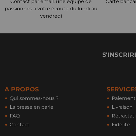
Contact par email, une équipe de
Carte bancai
passionnés à votre écoute du lundi au
vendredi
S'INSCRIR
A PROPOS
SERVICE
Qui sommes-nous ?
Paiement 
La presse en parle
Livraison
FAQ
Rétractat
Contact
Fidélité