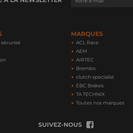
S
MARQUES
sécurisé
ACL Race
AEM
ion
AIRTEC
Brembo
clutch specialist
EBC Brakes
TA TECHNIX
Toutes nos marques
SUIVEZ-NOUS