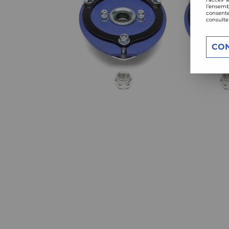
l’ensemb
consente
consulte
CO