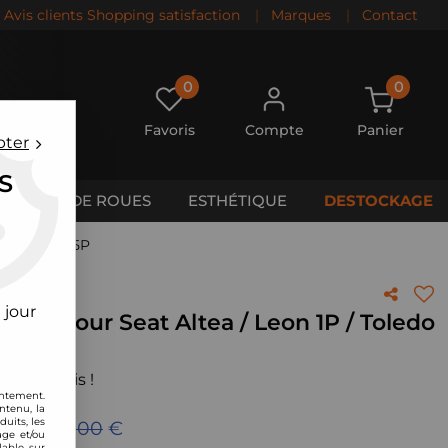
Avis clients Shopping satisfaction
|
Marques
|
Contact
0
0
Favoris
Compte
Panier
pter
S
CALES DE ROUES
ESTHÉTIQUE
DESTOCKAGE
P / Toledo 5P
 jour
vant pour Seat Altea / Leon 1P / Toledo
 votre avis !
entement.
ntenu, la
uits, les
eu de
229,00
€
age et/ou
lable sur