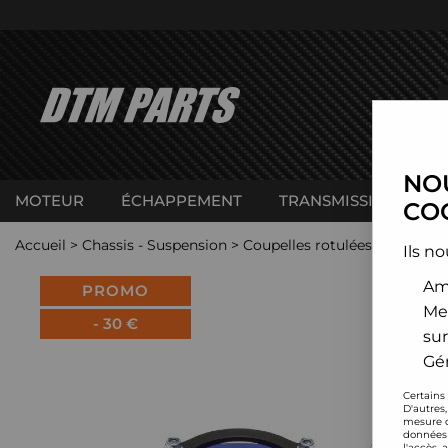
NOU
MOTEUR
ÉCHAPPEMENT
TRANSMISSION
C
COO
Accueil
>
Chassis - Suspension
>
Coupelles rotulées réglables
Ils no
Amé
PROMO
Me
-
30
€
sur
Gér
Certains
D'autres
mesure d
données 
l'accès 