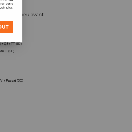
rer votre
oir plus,
s pour essieu avant
OUT
 / Q3 / TT (8J)
do III (5P)
a IV / Passat (3C)