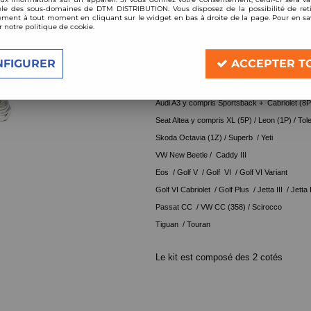
le des sous-domaines de DTM DISTRIBUTION. Vous disposez de la possibilité de reti
Réf. :
112VW004_
ment à tout moment en cliquant sur le widget en bas à droite de la page. Pour en sav
r notre politique de cookie.
Coupelles rotulées réglable
Compatible:
NFIGURER
ACCEPTER T
spécial pour combinés filetés
Audi A3 y compris Sportsback + Cabriolet (8P)
Seat Altea y compris XL (5P) / Leon (1P) / Tole
Skoda Octavia (1Z) / Superb / Yeti
VW New Beetle / Caddy III
Eos / Golf V / Golf VI / Golf VI Variant
Golf VI Cabriolet / Golf Plus / Jetta III / Jett
Passat CC / VW CC (358) / Scirocco
Tiguan / Touran
Le kit est composé des 2 cotés