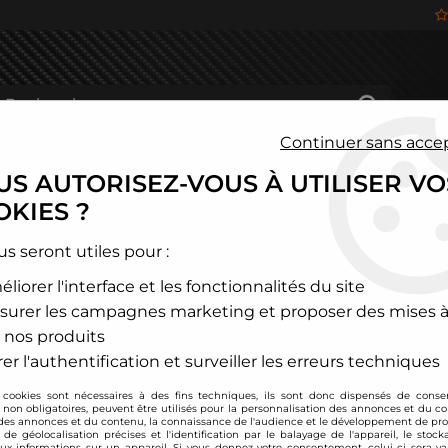
Continuer sans acce
S AUTORISEZ-VOUS À UTILISER VO
HÂSSIS
FREINAGE
HABITACLE
JANTES ALU
KIES ?
>
Seat
>
Altea
>
Coupelles rotulées avant pour Seat Altea / Leon 1
us seront utiles pour :
liorer l'interface et les fonctionnalités du site
TA TECHNIX
surer les campagnes marketing et proposer des mises à
Coupelles rotulées a
 nos produits
5P
er l'authentification et surveiller les erreurs techniques
Soyez le premier à donner
 cookies sont nécessaires à des fins techniques, ils sont donc dispensés de cons
, non obligatoires, peuvent être utilisés pour la personnalisation des annonces et du co
199
,
00
€
TTC
es annonces et du contenu, la connaissance de l'audience et le développement de prod
au li
de géolocalisation précises et l'identification par le balayage de l'appareil, le stock
aux informations sur un appareil. Si vous donnez votre consentement, celui-ci sera va