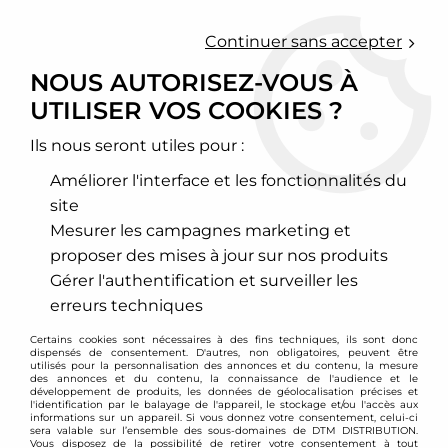
0
Continuer sans accepter
NOUS AUTORISEZ-VOUS À
UTILISER VOS COOKIES ?
Accueil
>
Chassis - Suspension
>
Coupelles rotulées réglables
>
Seat
>
Arosa
>
Coupelles rotulées avant pour VW Polo 6N / lupo /
Seat Arosa
Ils nous seront utiles pour :
Améliorer l'interface et les fonctionnalités du
PROMO
-
50
€
site
Mesurer les campagnes marketing et
proposer des mises à jour sur nos produits
Gérer l'authentification et surveiller les
erreurs techniques
Certains cookies sont nécessaires à des fins techniques, ils sont donc
dispensés de consentement. D'autres, non obligatoires, peuvent être
utilisés pour la personnalisation des annonces et du contenu, la mesure
des annonces et du contenu, la connaissance de l'audience et le
développement de produits, les données de géolocalisation précises et
l'identification par le balayage de l'appareil, le stockage et/ou l'accès aux
informations sur un appareil. Si vous donnez votre consentement, celui-ci
sera valable sur l’ensemble des sous-domaines de DTM DISTRIBUTION.
Vous disposez de la possibilité de retirer votre consentement à tout