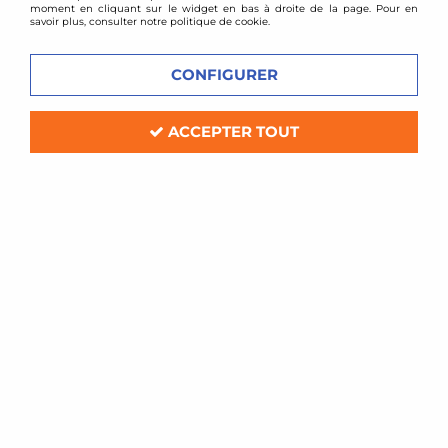
moment en cliquant sur le widget en bas à droite de la page. Pour en
savoir plus, consulter notre politique de cookie.
CONFIGURER
ACCEPTER TOUT
TA TECHNIX
Coupelles rotulées avant pour VW
Polo 6N / lupo / Seat Arosa
Soyez le premier à donner votre avis !
169
,
00
€
TTC
au lieu de
219,00
€
Réf. :
112VW005